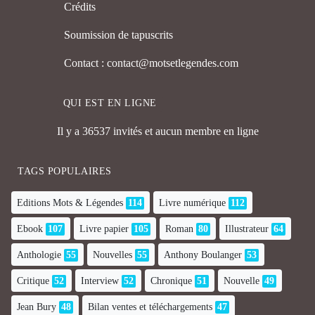
Crédits
Soumission de tapuscrits
Contact : contact@motsetlegendes.com
QUI EST EN LIGNE
Il y a 36537 invités et aucun membre en ligne
TAGS POPULAIRES
Editions Mots & Légendes
114
Livre numérique
112
Ebook
107
Livre papier
105
Roman
80
Illustrateur
64
Anthologie
55
Nouvelles
55
Anthony Boulanger
53
Critique
52
Interview
52
Chronique
51
Nouvelle
49
Jean Bury
48
Bilan ventes et téléchargements
47