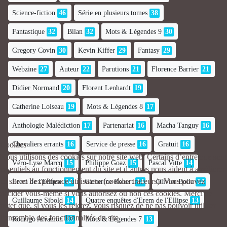
Science-fiction
46
Série en plusieurs tomes
38
Fantastique
32
Bilan
32
Mots & Légendes 9
30
Gregory Covin
30
Kevin Kiffer
29
Fantasy
29
Webzine
27
Auteur
22
Parutions
21
Florence Barrier
21
Didier Normand
20
Florent Lenhardt
19
Catherine Loiseau
19
Mots & Légendes 8
17
Anthologie Malédiction
17
Partenariat
16
Macha Tanguy
16
Cookies
Chevaliers errants
16
Service de presse
16
Gratuit
16
Nous utilisons des cookies sur notre site web. Certains d’entre eux sont
Véro-Lyse Marcq
15
Philippe Goaz
15
Pascal Vitte
14
essentiels au fonctionnement du site et d’autres nous aident à améliorer
ce site et l’expérience utilisateur (cookies traceurs). Vous pouvez
Erem de l'Ellipse
14
Catherine Robert
14
Olivier Boile
14
décider vous-même si vous autorisez ou non ces cookies. Merci de
Guillaume Sibold
14
Quatre enquêtes d'Erem de l'Ellipse
13
noter que, si vous les rejetez, vous risquez de ne pas pouvoir utiliser
l’ensemble des fonctionnalités du site.
Rodrigo Arramon
13
Mots & Légendes 7
13