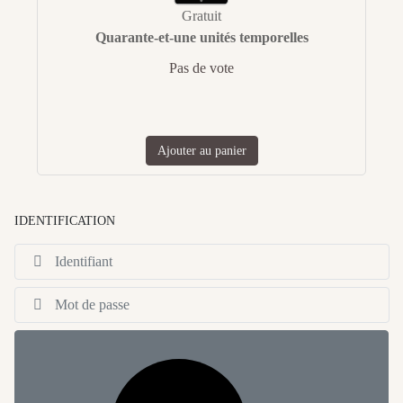
Gratuit
Quarante-et-une unités temporelles
Pas de vote
Ajouter au panier
IDENTIFICATION
Id
Af