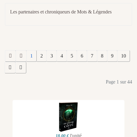
Les partenaires et chroniqueurs de Mots & Légendes
1
2
3
4
5
6
7
8
9
10
Page 1 sur 44
l'unité
18,00 €