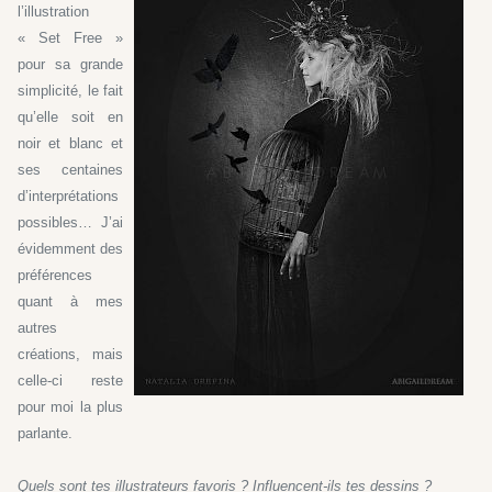
l’illustration
« Set Free »
pour sa grande
simplicité, le fait
qu’elle soit en
noir et blanc et
ses centaines
d’interprétations
possibles… J’ai
évidemment des
préférences
quant à mes
autres
créations, mais
celle-ci reste
pour moi la plus
p
arlante.
Quels sont tes illustrateurs favoris ? Influencent-ils tes dessins ?