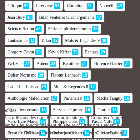
Critique
52
Interview
52
Chronique
51
Nouvelle
49
Jean Bury
48
Bilan ventes et téléchargements
47
Science-fiction
46
Série en plusieurs tomes
38
Fantastique
32
Bilan
32
Mots & Légendes 9
30
Gregory Covin
30
Kevin Kiffer
29
Fantasy
29
Webzine
27
Auteur
22
Parutions
21
Florence Barrier
21
Didier Normand
20
Florent Lenhardt
19
Catherine Loiseau
19
Mots & Légendes 8
17
Anthologie Malédiction
17
Partenariat
16
Macha Tanguy
16
Chevaliers errants
16
Service de presse
16
Gratuit
16
Cookies
Nous utilisons des cookies sur notre site web. Certains d’entre eux sont
Véro-Lyse Marcq
15
Philippe Goaz
15
Pascal Vitte
14
essentiels au fonctionnement du site et d’autres nous aident à améliorer
ce site et l’expérience utilisateur (cookies traceurs). Vous pouvez
Erem de l'Ellipse
14
Catherine Robert
14
Olivier Boile
14