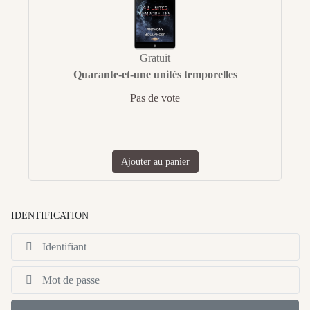
Gratuit
Quarante-et-une unités temporelles
Pas de vote
Ajouter au panier
IDENTIFICATION
Id
Af