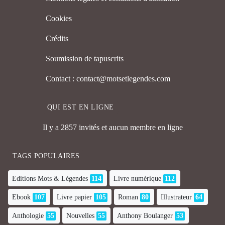
Cookies
Crédits
Soumission de tapuscrits
Contact : contact@motsetlegendes.com
QUI EST EN LIGNE
Il y a 2857 invités et aucun membre en ligne
TAGS POPULAIRES
Editions Mots & Légendes
114
Livre numérique
112
Ebook
107
Livre papier
105
Roman
80
Illustrateur
64
Anthologie
55
Nouvelles
55
Anthony Boulanger
53