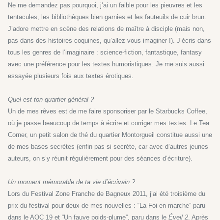
Ne me demandez pas pourquoi, j’ai un faible pour les pieuvres et les
tentacules, les bibliothèques bien garnies et les fauteuils de cuir brun.
J’adore mettre en scène des rela­tions de maître à disciple (mais non,
pas dans des histoires coquines, qu’allez-vous ima­giner !). J’écris dans
tous les genres de l’imaginaire : science-fiction, fantastique, fantasy
avec une préférence pour les textes humoristiques. Je me suis aussi
essayée plusieurs fois aux textes érotiques.
Quel est ton quartier général ?
Un de mes rêves est de me faire sponsoriser par le Starbucks Coffee,
où je passe beaucoup de temps à écrire et corriger mes textes. Le Tea
Corner, un petit salon de thé du quartier Montorgueil constitue aussi une
de mes bases secrètes (enfin pas si secrète, car avec d’autres jeunes
auteurs, on s’y réunit régulièrement pour des séances d’écriture).
Un moment mémorable de ta vie d’écrivain ?
Lors du Festival Zone Franche de Bagneux 2011, j’ai été troisième du
prix du festival pour deux de mes nouvelles : “La Foi en marche” paru
dans le AOC 19 et “Un fauve poids-plume”, paru dans le
Éveil 2
. Après