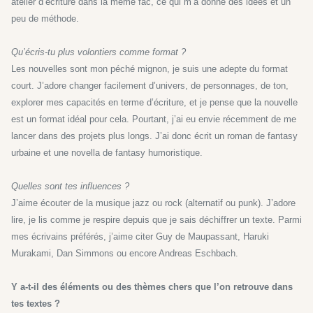
atelier d’écriture dans la même fac, ce qui m’a donné des idées et un
peu de méthode.
Qu’écris-tu plus volontiers comme format ?
Les nouvelles sont mon péché mignon, je suis une adepte du format
court. J’adore changer facilement d’univers, de personnages, de ton,
explorer mes capacités en terme d’écriture, et je pense que la nouvelle
est un format idéal pour cela. Pourtant, j’ai eu en­vie récemment de me
lancer dans des projets plus longs. J’ai donc écrit un roman de fantasy
urbaine et une novella de fantasy humoristique.
Quelles sont tes influences ?
J’aime écouter de la musique jazz ou rock (alternatif ou punk). J’adore
lire, je lis comme je respire depuis que je sais déchiffrer un texte. Parmi
mes écrivains préférés, j’aime citer Guy de Maupassant, Haruki
Murakami, Dan Simmons ou encore Andreas Eschbach.
Y a-t-il des éléments ou des thèmes chers que l’on retrouve dans
tes textes ?