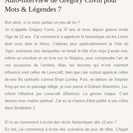
Auto-interview de Grégory Covin pour
Mots & Légendes 7
Bon alors, si tu nous parlais un peu de toi ?
Je m’appelle Grégory Covin, j’ai 37 ans et écris depuis grosso modo
l’âge de 12 ans. J’ai commencé à apprécier le fantastique via les
Livres
dont vous êtes le héros
. J’adorais plus particulièrement la
Voie du
Tigre
, aventures lors desquelles on tenait le rôle d’un ninja (j’avais moi-
même un shuriken et un livre sur le Ninjutsu, pour comprendre l’art de
ces assassins de l’ombre). Mais les lectures qui m’ont vraiment
influencé sont celles de Lovecraft, bien que j’aie surtout apprécié celles
de ses fils spirituels comme Brian Lumley. Puis, en dehors de Stephen
King qui est un passage obligé, je suis passé à Graham Masterton. Lui-
même influencé par Lovecraft (
Manitou
). La grosse claque. C’est
devenu mon maître spirituel. J’ai eu la chance d’être publié à ses côtés
dans
Borderline 3
.
Et tu as commencé à écrire des récits fantastiques dès 12 ans ?
En fait, j’ai commencé à écrire des scénarios de jeux de rôles. L’Appel