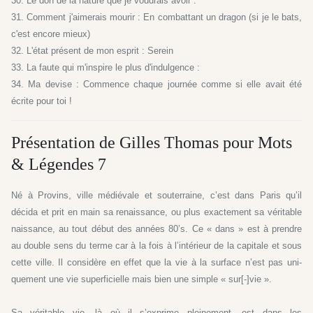
30. Le don de la nature que je voudrais avoir :
31. Comment j'aimerais mourir : En combattant un dragon (si je le bats,
c'est encore mieux)
32. L'état présent de mon esprit : Serein
33. La faute qui m'inspire le plus d'indulgence :
34. Ma devise : Commence chaque journée comme si elle avait été
écrite pour toi !
Présentation de Gilles Thomas pour Mots
& Légendes 7
Né à Provins, ville médiévale et souterraine, c’est dans Paris qu’il
décida et prit en main sa renaissance, ou plus exactement sa véritable
naissance, au tout début des an­nées 80’s. Ce « dans » est à prendre
au double sens du terme car à la fois à l’intérieur de la capitale et sous
cette ville. Il considère en effet que la vie à la surface n’est pas uni­
quement une vie superficielle mais bien une simple « sur[-]vie ».
Sa véritable vie, là où il s’exprime pleinement, est dans les