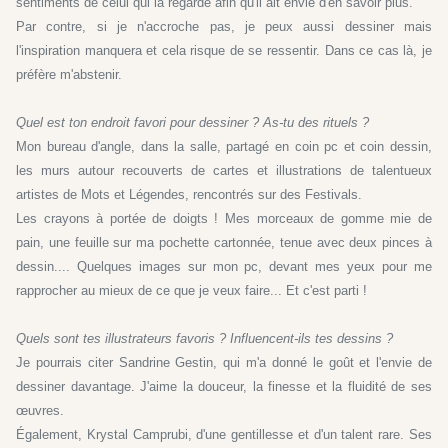
sentiments de celui qui la regarde afin qu'il ait envie d'en savoir plus.
Par contre, si je n'accroche pas, je peux aussi dessiner mais
l'inspiration manquera et cela risque de se ressentir. Dans ce cas là, je
préfère m'abstenir.
Quel est ton endroit favori pour dessiner ? As-tu des rituels ?
Mon bureau d'angle, dans la salle, partagé en coin pc et coin dessin,
les murs autour recouverts de cartes et illustrations de talentueux
artistes de Mots et Légendes, rencontrés sur des Festivals.
Les crayons à portée de doigts ! Mes morceaux de gomme mie de
pain, une feuille sur ma pochette cartonnée, tenue avec deux pinces à
dessin.... Quelques images sur mon pc, devant mes yeux pour me
rapprocher au mieux de ce que je veux faire... Et c'est parti !
Quels sont tes illustrateurs favoris ? Influencent-ils tes dessins ?
Je pourrais citer Sandrine Gestin, qui m'a donné le goût et l'envie de
dessiner davantage. J'aime la douceur, la finesse et la fluidité de ses
œuvres.
Également, Krystal Camprubi, d'une gentillesse et d'un talent rare. Ses