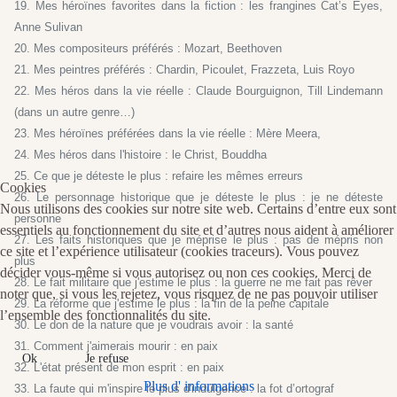
19. Mes héroïnes favorites dans la fiction : les frangines Cat’s Eyes,
Anne Sulivan
20. Mes compositeurs préférés : Mozart, Beethoven
21. Mes peintres préférés : Chardin, Picoulet, Frazzeta, Luis Royo
22. Mes héros dans la vie réelle : Claude Bourguignon, Till Lindemann
(dans un autre genre…)
23. Mes héroïnes préférées dans la vie réelle : Mère Meera,
24. Mes héros dans l'histoire : le Christ, Bouddha
25. Ce que je déteste le plus : refaire les mêmes erreurs
Cookies
26. Le personnage historique que je déteste le plus : je ne déteste
Nous utilisons des cookies sur notre site web. Certains d’entre eux sont
personne
essentiels au fonctionnement du site et d’autres nous aident à améliorer
27. Les faits historiques que je méprise le plus : pas de mépris non
ce site et l’expérience utilisateur (cookies traceurs). Vous pouvez
plus
décider vous-même si vous autorisez ou non ces cookies. Merci de
28. Le fait militaire que j'estime le plus : la guerre ne me fait pas rêver
noter que, si vous les rejetez, vous risquez de ne pas pouvoir utiliser
29. La réforme que j'estime le plus : la fin de la peine capitale
l’ensemble des fonctionnalités du site.
30. Le don de la nature que je voudrais avoir : la santé
31. Comment j'aimerais mourir : en paix
Ok
Je refuse
32. L'état présent de mon esprit : en paix
Plus d' informations
33. La faute qui m'inspire le plus d'indulgence : la fot d’ortograf