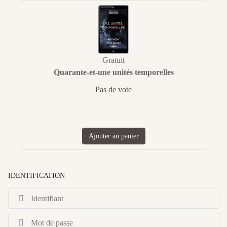
Gratuit
Quarante-et-une unités temporelles
Pas de vote
Ajouter au panier
IDENTIFICATION
Id
Af