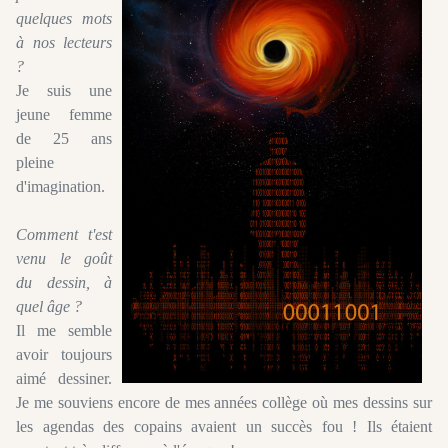
quelques mots
à nos lecteurs
?
Je suis une
jeune femme
de 25 ans
pleine
d'imagination.
Comment t'est
venu le goût
du dessin, à
quel âge ?
Il me semble
avoir toujours
aimé dessiner.
Je me souviens encore de mes années collège où mes dessins sur
les agendas des copains avaient un succès fou ! Ils étaient