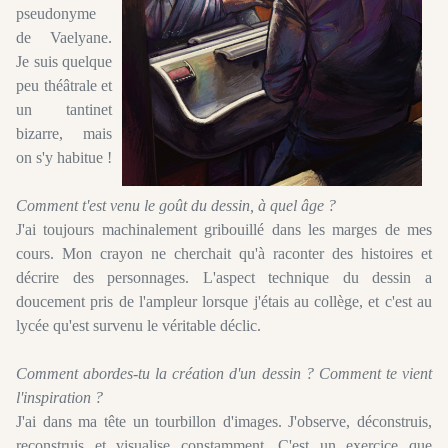
pseudonyme
de Vaelyane.
Je suis quelque
peu théâtrale et
un tantinet
bizarre, mais
on s'y habitue !
Comment t'est venu le goût du dessin, à quel âge ?
J'ai toujours machinalement gribouillé dans les marges de mes
cours. Mon crayon ne cherchait qu'à raconter des histoires et
décrire des personnages. L'aspect technique du dessin a
doucement pris de l'ampleur lorsque j'étais au collège, et c'est au
lycée qu'est survenu le véritable déclic.
Comment abordes-tu la création d'un dessin ? Comment te vient
l'inspiration ?
J'ai dans ma tête un tourbillon d'images. J'observe, déconstruis,
reconstruis et visualise constamment. C'est un exercice que