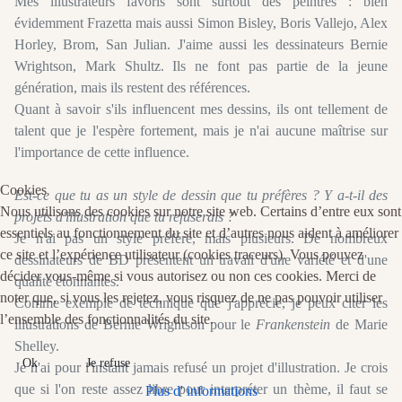
Mes illustrateurs favoris sont surtout des peintres : bien
évidemment Frazetta mais aussi Simon Bisley, Boris Vallejo, Alex
Horley, Brom, San Julian. J'aime aussi les dessinateurs Bernie
Wrightson, Mark Shultz. Ils ne font pas partie de la jeune
génération, mais ils restent des références.
Quant à savoir s'ils influencent mes dessins, ils ont tellement de
talent que je l'espère fortement, mais je n'ai aucune maîtrise sur
l'importance de cette influence.
Cookies
Est-ce que tu as un style de dessin que tu préfères ? Y a-t-il des
Nous utilisons des cookies sur notre site web. Certains d’entre eux sont
projets d'illustration que tu refuserais ?
essentiels au fonctionnement du site et d’autres nous aident à améliorer
Je n'ai pas un style préféré, mais plusieurs. De nombreux
ce site et l’expérience utilisateur (cookies traceurs). Vous pouvez
dessinateurs de BD présentent un travail d'une variété et d'une
décider vous-même si vous autorisez ou non ces cookies. Merci de
qualité étonnantes.
noter que, si vous les rejetez, vous risquez de ne pas pouvoir utiliser
Comme exemple de technique que j'apprécie, je peux citer les
l’ensemble des fonctionnalités du site.
illustrations de Bernie Wrightson pour le
Frankenstein
de Marie
Shelley.
Ok
Je refuse
Je n'ai pour l'instant jamais refusé un projet d'illustration. Je crois
que si l'on reste assez libre pour interpréter un thème, il faut se
Plus d' informations