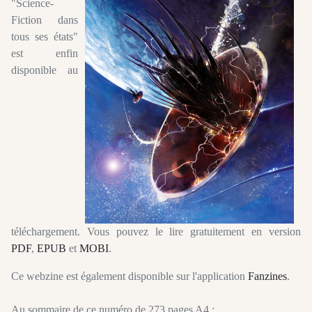
"Science-
Fiction dans
tous ses états"
est enfin
disponible au
téléchargement. Vous pouvez le lire gratuitement en version
PDF
,
EPUB
et
MOBI
.
Ce webzine est également disponible sur l'application
Fanzines
.
Au sommaire de ce numéro de 273 pages A4 :