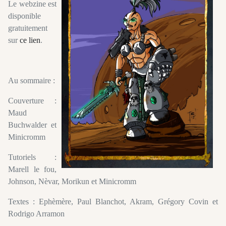
Le webzine est
disponible
gratuitement
sur
ce lien
.
Au sommaire :
Couverture :
Maud
Buchwalder et
Minicromm
Tutoriels :
Marell le fou,
Johnson, Nèvar, Morikun et Minicromm
Textes : Ephèmère, Paul Blanchot, Akram, Grégory Covin et
Rodrigo Arramon