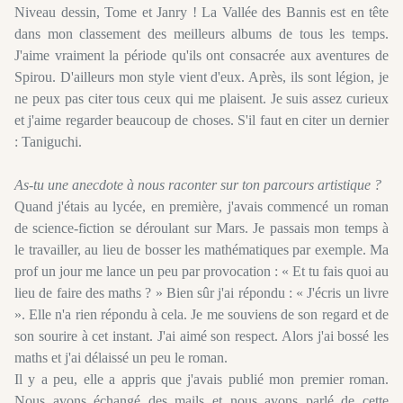
Niveau dessin, Tome et Janry ! La Vallée des Bannis est en tête
dans mon classement des meilleurs albums de tous les temps.
J'aime vraiment la période qu'ils ont consacrée aux aventures de
Spirou. D'ailleurs mon style vient d'eux. Après, ils sont légion, je
ne peux pas citer tous ceux qui me plaisent. Je suis assez curieux
et j'aime regarder beaucoup de choses. S'il faut en citer un dernier
: Taniguchi.
As-tu une anecdote à nous raconter sur ton parcours artistique ?
Quand j'étais au lycée, en première, j'avais commencé un roman
de science-fiction se déroulant sur Mars. Je passais mon temps à
le travailler, au lieu de bosser les mathématiques par exemple. Ma
prof un jour me lance un peu par provocation : « Et tu fais quoi au
lieu de faire des maths ? » Bien sûr j'ai répondu : « J'écris un livre
». Elle n'a rien répondu à cela. Je me souviens de son regard et de
son sourire à cet instant. J'ai aimé son respect. Alors j'ai bossé les
maths et j'ai délaissé un peu le roman.
Il y a peu, elle a appris que j'avais publié mon premier roman.
Nous avons échangé des mails et nous avons parlé de cette