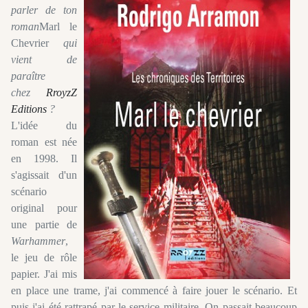
parler de ton
roman
Marl le
Chevrier
qui
vient de
paraître
chez
RroyzZ
Editions
?
L'idée du
roman est née
en 1998. Il
s'agissait d'un
scénario
original pour
une partie de
Warhammer
,
le jeu de rôle
papier. J'ai mis
en place une trame, j'ai commencé à faire jouer le scénario. Et
puis j'ai été rattrapé par le service militaire. On passait beaucoup