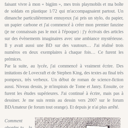
faisant vivre à mon « bigjim », mes trois playmobils et ma boîte
de soldats en plastique 1/72 qui m'accompagnaient partout. Un
dimanche particulièrement ennuyeux j'ai pris un stylo, du papier,
un papier carbone et j'ai commencé à créer mon premier fanzine
(je ne connaissais pas le mot à l'époque) : j'y écrivais des articles
sur des évènements imaginaires avec une ambiance mystérieuse.
Il y avait aussi une BD sur des vautours… J'ai réalisé trois
numéros en deux exemplaires à chaque fois… Ce furent les
prémices.
Par la suite, au lycée, j'ai commencé à vraiment écrire. Des
imitations de Lovecraft et de Stephen King, des textes au final très
pompeux, très verbeux. Un début de roman de science-fiction
aussi. Niveau dessin, je m'inspirais de Tome et Janry. Ensuite, ce
furent les études supérieures. J'ai continué à écrire, mais pas à
dessiner. Je me suis remis au dessin vers 2007 sur le forum
BDAmateur (le forum tout orange). Et depuis je n'ai plus arrêté.
Comment
abordes-tu la