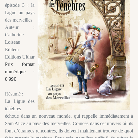
épisode 3 : la
Ligue au pays
des merveilles
Auteur :
Catherine
Loiseau
Editeur :
Editions Ulthar
Prix format
numérique :
0,99€
Résumé :
La Ligue des
ténèbres
échoue dans un nouveau monde, qui rappelle immédiatement à
Sam Alice au pays des merveilles. Coincés dans cet univers où ils
font d’étranges rencontres, ils doivent maintenant trouver de quoi