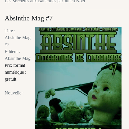
Les Sorcières aux Ballerines par Julien Noël
Absinthe Mag #7
Titre :
Absinthe Mag
#7
Editeur :
Absinthe Mag
Prix format
numérique :
gratuit
Nouvelle :