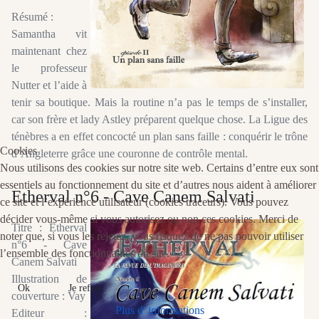
Résumé :
Samantha vit
maintenant chez
le professeur
Nutter et l’aide à
tenir sa boutique. Mais la routine n’a pas le temps de s’installer,
car son frère et lady Astley préparent quelque chose. La Ligue des
ténèbres a en effet concocté un plan sans faille : conquérir le trône
Cookies
d’Angleterre grâce une couronne de contrôle mental.
Nous utilisons des cookies sur notre site web. Certains d’entre eux sont
essentiels au fonctionnement du site et d’autres nous aident à améliorer
Etherval n°6 - Cave Canem Salvati
ce site et l’expérience utilisateur (cookies traceurs). Vous pouvez
décider vous-même si vous autorisez ou non ces cookies. Merci de
Titre : Etherval
noter que, si vous les rejetez, vous risquez de ne pas pouvoir utiliser
n°6 - Cave
l’ensemble des fonctionnalités du site.
Canem Salvati
Illustration de
Ok
Je refuse
couverture : Vay
Plus d' informations
Editeur :