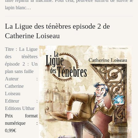
faire repartir la machine. Pour cela, peut-être suffit-il de suivre le
lapin blanc…
La Ligue des ténèbres episode 2 de
Catherine Loiseau
Titre : La Ligue
des ténèbres
épisode 2 : Un
plan sans faille
Auteur :
Catherine
Loiseau
Editeur :
Editions Ulthar
Prix format
numérique :
0,99€