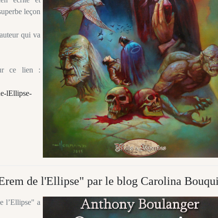
 superbe leçon
 auteur qui va
ur ce lien :
-lEllipse-
Erem de l'Ellipse" par le blog Carolina Bouqu
 l’Ellipse" a