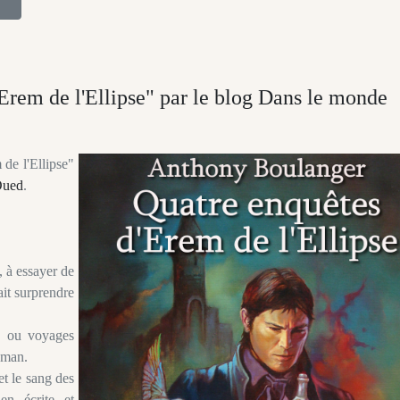
Erem de l'Ellipse" par le blog Dans le monde
de l'Ellipse"
Oued
.
, à essayer de
ait surprendre
s ou voyages
roman.
et le sang des
en écrite et