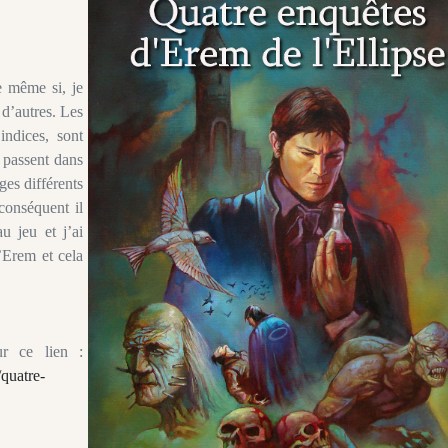
e même si, je
 d’autres. Les
ndices, sont
e passent dans
ges différents
conséquent il
u jeu et j’ai
’Erem et cela
ur ce lien :
quatre-