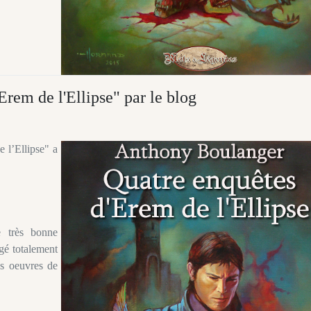
rem de l'Ellipse" par le blog
 l’Ellipse" a
e très bonne
gé totalement
res oeuvres de