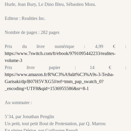
Hurle, Jean Bury, Le Dino Bleu, Sébastien Mora.
Editeur : Realities Inc.
Nombre de pages : 282 pages
Prix du livre numérique : 4,99 € :
https://www.7switch.com/fr/ebook/9791095442233/realites-
volume-3
Prix livre papier : 14 € :
https://www.amazon.fr/R%C3%A9alit%C3%A9s-3-Tesha-
Garisaki/dp/B07H5VXG5J/ref=tmm_pap_swatch_0?
_encoding=UTF8&qid=1536955586&sr=8-1
Au sommaire :
5’34, par Jonathan Penglin
Un petit, tout petit Bout de Protestation, par Q. Marrou
En pleine Dérive, par Guillaume Parodi