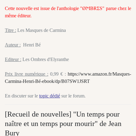
Cette nouvelle est issue de l'anthologie "ØϺBɌΣS" parue chez le
même éditeur.
Titre :
Les Masques de Carmina
Auteur :
Henri Bé
Editeur :
Les Ombres d'Elyranthe
Prix livre numérique :
0,99 € :
https://www.amazon.fr/Masques-
Carmina-Henri-Bé-ebook/dp/B07SW1JSRT
En discuter sur le
topic dédié
sur le forum.
[Recueil de nouvelles] "Un temps pour
naître et un temps pour mourir" de Jean
Bury