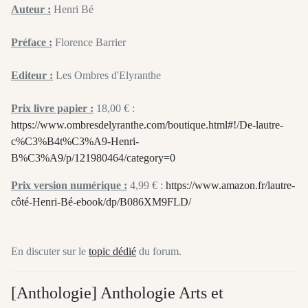
Auteur :
Henri Bé
Préface :
Florence Barrier
Editeur :
Les Ombres d'Elyranthe
Prix livre papier :
18,00 € :
https://www.ombresdelyranthe.com/boutique.html#!/De-lautre-
c%C3%B4t%C3%A9-Henri-
B%C3%A9/p/121980464/category=0
Prix version numérique :
4,99 € :
https://www.amazon.fr/lautre-
côté-Henri-Bé-ebook/dp/B086XM9FLD/
En discuter sur le
topic dédié
du forum.
[Anthologie] Anthologie Arts et