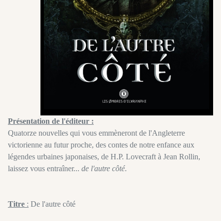
Présentation de l'éditeur :
Quatorze nouvelles qui vous emmèneront de l'Angleterre
victorienne au futur proche, des contes de notre enfance aux
légendes urbaines japonaises, de H.P. Lovecraft à Jean Rollin,
laissez vous entraîner...
de l'autre côté
.
Titre
:
De l'autre côté