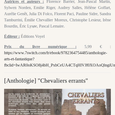
Autrices et auteurs :
Florence Barrier, Jean-Pascal Martin,
Sylwen Norden, Emilie Riger, Audrey Salles, Hélène Goffart,
Aurélie Genêt, Julia Di Folco, Florent Paci, Pauline Sidre, Sandra
Tamburrini, Émilie Chevallier Moreux, Christophe Lesieur, Irène
Bourdin, Éric Lysøe, Pascal Lemaire.
Éditeur :
Éditions Voyel
Prix du livre numérique :
5,99 € :
https://www.7switch.com/fr/ebook/9782364754485/anthologie-
arts-et-fantastique?
fbclid=IwAR0oKSO8j4bH_PxbCeUA4CTqHlVJf0XOAoQlngiUn
[Anthologie] "Chevaliers errants"