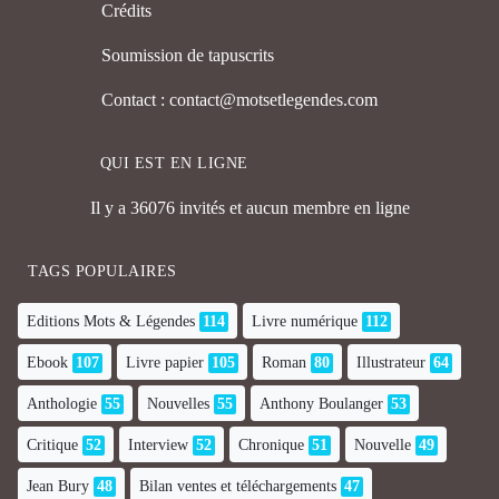
Crédits
Soumission de tapuscrits
Contact : contact@motsetlegendes.com
QUI EST EN LIGNE
Il y a 36076 invités et aucun membre en ligne
TAGS POPULAIRES
Editions Mots & Légendes
114
Livre numérique
112
Ebook
107
Livre papier
105
Roman
80
Illustrateur
64
Anthologie
55
Nouvelles
55
Anthony Boulanger
53
Critique
52
Interview
52
Chronique
51
Nouvelle
49
Jean Bury
48
Bilan ventes et téléchargements
47