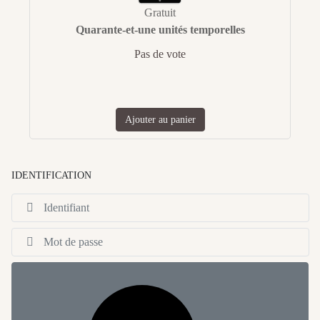
Gratuit
Quarante-et-une unités temporelles
Pas de vote
Ajouter au panier
IDENTIFICATION
Id
Af