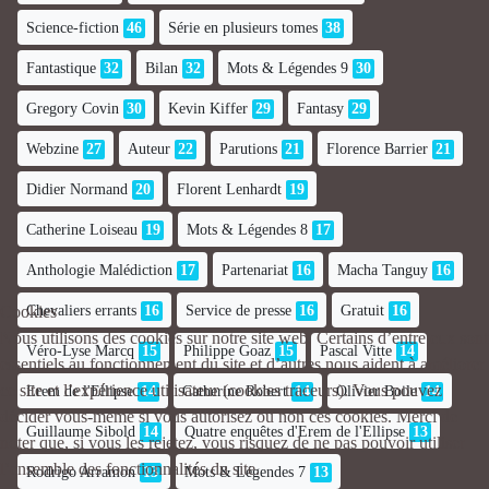
Science-fiction
46
Série en plusieurs tomes
38
Fantastique
32
Bilan
32
Mots & Légendes 9
30
Gregory Covin
30
Kevin Kiffer
29
Fantasy
29
Webzine
27
Auteur
22
Parutions
21
Florence Barrier
21
Didier Normand
20
Florent Lenhardt
19
Catherine Loiseau
19
Mots & Légendes 8
17
Anthologie Malédiction
17
Partenariat
16
Macha Tanguy
16
Cookies
Chevaliers errants
16
Service de presse
16
Gratuit
16
Nous utilisons des cookies sur notre site web. Certains d’entre eux sont
Véro-Lyse Marcq
15
Philippe Goaz
15
Pascal Vitte
14
essentiels au fonctionnement du site et d’autres nous aident à améliorer
ce site et l’expérience utilisateur (cookies traceurs). Vous pouvez
Erem de l'Ellipse
14
Catherine Robert
14
Olivier Boile
14
décider vous-même si vous autorisez ou non ces cookies. Merci de
Guillaume Sibold
14
Quatre enquêtes d'Erem de l'Ellipse
13
noter que, si vous les rejetez, vous risquez de ne pas pouvoir utiliser
l’ensemble des fonctionnalités du site.
Rodrigo Arramon
13
Mots & Légendes 7
13