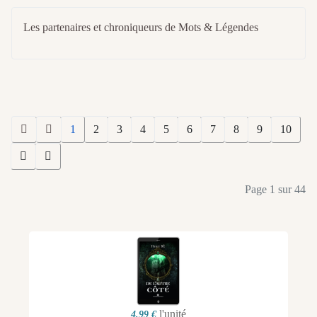
Les partenaires et chroniqueurs de Mots & Légendes
1
2
3
4
5
6
7
8
9
10
Page 1 sur 44
l'unité
4,99 €