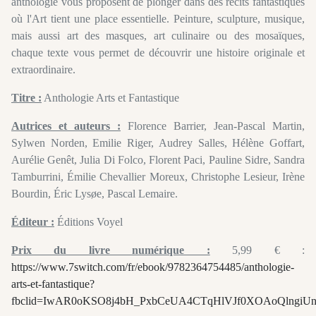
anthologie vous proposent de plonger dans des récits fantastiques
où l'Art tient une place essentielle. Peinture, sculpture, musique,
mais aussi art des masques, art culinaire ou des mosaïques,
chaque texte vous permet de découvrir une histoire originale et
extraordinaire.
Titre :
Anthologie Arts et Fantastique
Autrices et auteurs :
Florence Barrier, Jean-Pascal Martin,
Sylwen Norden, Emilie Riger, Audrey Salles, Hélène Goffart,
Aurélie Genêt, Julia Di Folco, Florent Paci, Pauline Sidre, Sandra
Tamburrini, Émilie Chevallier Moreux, Christophe Lesieur, Irène
Bourdin, Éric Lysøe, Pascal Lemaire.
Éditeur :
Éditions Voyel
Prix du livre numérique :
5,99 € :
https://www.7switch.com/fr/ebook/9782364754485/anthologie-
arts-et-fantastique?
fbclid=IwAR0oKSO8j4bH_PxbCeUA4CTqHlVJf0XOAoQlngiUn