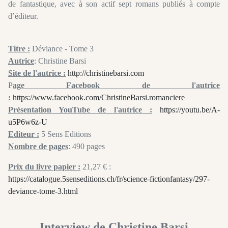
de fantastique, avec à son actif sept romans publiés à compte
d’éditeur.
Titre :
Déviance - Tome 3
Autrice
: Christine Barsi
Site de l'autrice :
http://christinebarsi.com
P
age Facebook de l'autrice
:
https://www.facebook.com/ChristineBarsi.romanciere
Présentation YouTube de l'autrice :
https://youtu.be/A-
u5P6w6z-U
Editeur :
5 Sens Editions
Nombre de pages
: 490 pages
Prix du livre papier :
21,27 € :
https://catalogue.5senseditions.ch/fr/science-fictionfantasy/297-
deviance-tome-3.html
Interview de Christine Barsi