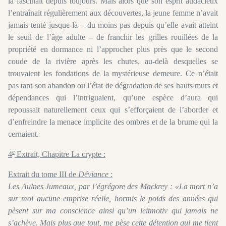
la fascinait depuis toujours. Mais alors que son esprit audacieux
l’entraînait régulièrement aux découvertes, la jeune femme n’avait
jamais tenté jusque-là – du moins pas depuis qu’elle avait atteint
le seuil de l’âge adulte – de franchir les grilles rouillées de la
propriété en dormance ni l’approcher plus près que le second
coude de la rivière après les chutes, au-delà desquelles se
trouvaient les fondations de la mystérieuse demeure. Ce n’était
pas tant son abandon ou l’état de dégradation de ses hauts murs et
dépendances qui l’intriguaient, qu’une espèce d’aura qui
repoussait naturellement ceux qui s’efforçaient de l’aborder et
d’enfreindre la menace implicite des ombres et de la brume qui la
cernaient.
e
4
Extrait, Chapitre La crypte :
Extrait du tome III de
Déviance
:
Les Aulnes Jumeaux, par l’égrégore des Mackrey : «La mort n’a
sur moi aucune emprise réelle, hormis le poids des années qui
pèsent sur ma conscience ainsi qu’un leitmotiv qui jamais ne
s’achève. Mais plus que tout, me pèse cette détention qui me tient