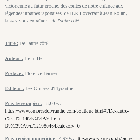
victorienne au futur proche, des contes de notre enfance aux
légendes urbaines japonaises, de H.P. Lovecraft à Jean Rollin,
laissez vous entraîner...
de l'autre côté
.
Titre
:
De l'autre côté
Auteur :
Henri Bé
Préface :
Florence Barrier
Editeur :
Les Ombres d'Elyranthe
Prix livre papier :
18,00 € :
https://www.ombresdelyranthe.com/boutique.html#!/De-lautre-
c%C3%B4t%C3%A9-Henri-
B%C3%A9/p/121980464/category=0
Prix version numérique :
4,99 € :
https://www.amazon.fr/lautre-