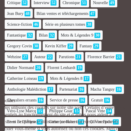
Critique
52
Interview
52
Chronique
51
Nouvelle
49
Jean Bury
48
Bilan ventes et téléchargements
47
Science-fiction
46
Série en plusieurs tomes
38
Fantastique
32
Bilan
32
Mots & Légendes 9
30
Gregory Covin
30
Kevin Kiffer
29
Fantasy
29
Webzine
27
Auteur
22
Parutions
21
Florence Barrier
21
Didier Normand
20
Florent Lenhardt
19
Catherine Loiseau
19
Mots & Légendes 8
17
Anthologie Malédiction
17
Partenariat
16
Macha Tanguy
16
Chevaliers errants
16
Service de presse
16
Gratuit
16
Cookies
Nous utilisons des cookies sur notre site web. Certains d’entre eux sont
Véro-Lyse Marcq
15
Philippe Goaz
15
Pascal Vitte
14
essentiels au fonctionnement du site et d’autres nous aident à améliorer
ce site et l’expérience utilisateur (cookies traceurs). Vous pouvez
Erem de l'Ellipse
14
Catherine Robert
14
Olivier Boile
14
décider vous-même si vous autorisez ou non ces cookies. Merci de