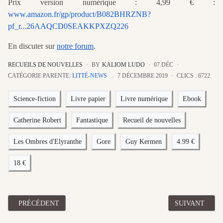
Prix version numérique : 4,99 € :
www.amazon.fr/gp/product/B082BHRZNB?
pf_r...26AAQCD0SEAKKPXZQ226
En discuter sur
notre forum
.
RECUEILS DE NOUVELLES
BY
KALIOM LUDO
07.DÉC
CATÉGORIE PARENTE:
LITTÉ-NEWS
7 DÉCEMBRE 2019
CLICS : 6722
Science-fiction
Livre papier
Livre numérique
Ebook
Catherine Robert
Fantastique
Recueil de nouvelles
Les Ombres d'Elyranthe
Gore
Guy Kermen
4.99 €
18 €
ARTICLE PRÉCÉDENT : [RECUEIL DE NOUVELLES] "DE L'AUTR
ARTICLE SUIV
PRÉCÉDENT
SUIVANT