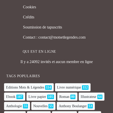
Cookies
Crédits
Soumission de tapuscrits
Contact : contact@motsetlegendes.com
QUI EST EN LIGNE
Il y a 24092 invités et aucun membre en ligne
TAGS POPULAIRES
Editions Mots & Légendes
114
Livre numérique
112
Ebook
107
Livre papier
105
Roman
80
Illustrateur
64
Anthologie
55
Nouvelles
55
Anthony Boulanger
53