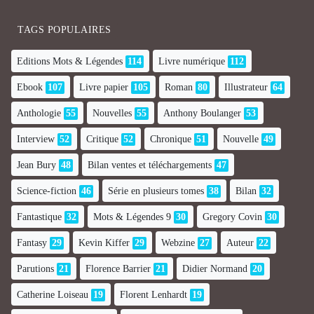
TAGS POPULAIRES
Editions Mots & Légendes
114
Livre numérique
112
Ebook
107
Livre papier
105
Roman
80
Illustrateur
64
Anthologie
55
Nouvelles
55
Anthony Boulanger
53
Interview
52
Critique
52
Chronique
51
Nouvelle
49
Jean Bury
48
Bilan ventes et téléchargements
47
Science-fiction
46
Série en plusieurs tomes
38
Bilan
32
Fantastique
32
Mots & Légendes 9
30
Gregory Covin
30
Fantasy
29
Kevin Kiffer
29
Webzine
27
Auteur
22
Parutions
21
Florence Barrier
21
Didier Normand
20
Catherine Loiseau
19
Florent Lenhardt
19