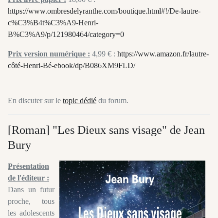
https://www.ombresdelyranthe.com/boutique.html#!/De-lautre-
c%C3%B4t%C3%A9-Henri-
B%C3%A9/p/121980464/category=0
Prix version numérique :
4,99 € :
https://www.amazon.fr/lautre-
côté-Henri-Bé-ebook/dp/B086XM9FLD/
En discuter sur le
topic dédié
du forum.
[Roman] "Les Dieux sans visage" de Jean
Bury
Présentation
de l'éditeur :
Dans un futur
proche, tous
les adolescents