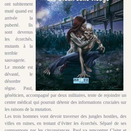
ont subitement
muté quand est
arrivée la
puberté. Ils
sont devenus
les écorchés,
mutants à la
terrible
sauvagerie.
Le monde est
dévasté, le
désordre
règne. Paul,
généticien, accompagné par deux militaires, tente de rejoindre un
centre médical qui pourrait détenir des informations cruciales sur
les raisons de la mutation.
Les trois hommes vont devoir traverser des jungles hostiles, des
villes en ruines, en tentant d’éviter les écorchés. Séparé de ses
compagnons par les circonstances, Paul va rencontrer Claire et