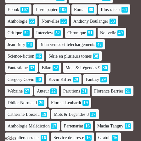
Ebook
107
Livre papier
105
Roman
80
Illustrateur
64
Anthologie
55
Nouvelles
55
Anthony Boulanger
53
Critique
52
Interview
52
Chronique
51
Nouvelle
49
Jean Bury
48
Bilan ventes et téléchargements
47
Science-fiction
46
Série en plusieurs tomes
38
Fantastique
32
Bilan
32
Mots & Légendes 9
30
Gregory Covin
30
Kevin Kiffer
29
Fantasy
29
Webzine
27
Auteur
22
Parutions
21
Florence Barrier
21
Didier Normand
20
Florent Lenhardt
19
Catherine Loiseau
19
Mots & Légendes 8
17
Anthologie Malédiction
17
Partenariat
16
Macha Tanguy
16
Chevaliers errants
16
Service de presse
16
Gratuit
16
Cookies