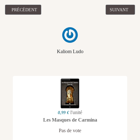
ARTICLE PRÉCÉDENT : [ROMAN] "BRUNE" DE RODRIGO ARRA
ARTICLE SUIV
PRÉCÉDENT
SUIVANT
Kaliom Ludo
l'unité
0,99 €
Les Masques de Carmina
Pas de vote