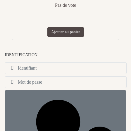
Pas de vote
Ajouter au panier
IDENTIFICATION
Id
Af