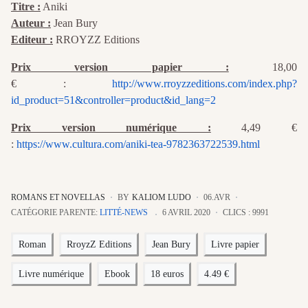
Titre :
Aniki
Auteur :
Jean Bury
Editeur :
RROYZZ Editions
Prix version papier :
18,00
€ :
http://www.rroyzzeditions.com/index.php?
id_product=51&controller=product&id_lang=2
Prix version numérique :
4,49 €
:
https://www.cultura.com/aniki-tea-9782363722539.html
ROMANS ET NOVELLAS
BY
KALIOM LUDO
06.AVR
CATÉGORIE PARENTE:
LITTÉ-NEWS
6 AVRIL 2020
CLICS : 9991
Roman
RroyzZ Editions
Jean Bury
Livre papier
Livre numérique
Ebook
18 euros
4.49 €