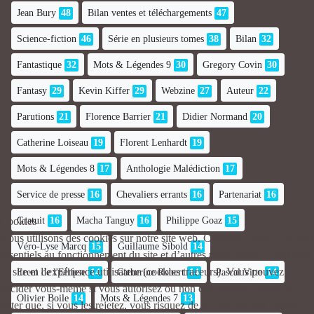
Jean Bury
48
Bilan ventes et téléchargements
47
Science-fiction
46
Série en plusieurs tomes
38
Bilan
32
Fantastique
32
Mots & Légendes 9
30
Gregory Covin
30
Fantasy
29
Kevin Kiffer
29
Webzine
27
Auteur
22
Parutions
21
Florence Barrier
21
Didier Normand
20
Catherine Loiseau
19
Florent Lenhardt
19
Mots & Légendes 8
17
Anthologie Malédiction
17
Service de presse
16
Chevaliers errants
16
Partenariat
16
Gratuit
16
Macha Tanguy
16
Philippe Goaz
15
Cookies
Nous utilisons des cookies sur notre site web. Certains d’entre eux sont
Véro-Lyse Marcq
15
Guillaume Sibold
14
essentiels au fonctionnement du site et d’autres nous aident à améliorer
ce site et l’expérience utilisateur (cookies traceurs). Vous pouvez
Erem de l'Ellipse
14
Catherine Robert
14
Pascal Vitte
14
décider vous-même si vous autorisez ou non ces cookies. Merci de
Olivier Boile
14
Mots & Légendes 7
13
noter que, si vous les rejetez, vous risquez de ne pas pouvoir utiliser