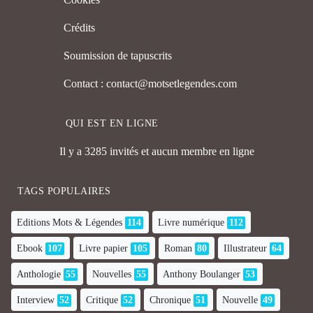
Crédits
Soumission de tapuscrits
Contact : contact@motsetlegendes.com
QUI EST EN LIGNE
Il y a 3285 invités et aucun membre en ligne
TAGS POPULAIRES
Editions Mots & Légendes
114
Livre numérique
112
Ebook
107
Livre papier
105
Roman
80
Illustrateur
64
Anthologie
55
Nouvelles
55
Anthony Boulanger
53
Interview
52
Critique
52
Chronique
51
Nouvelle
49