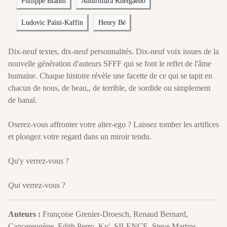
Philippe Blähm
Addirittura Khelgaebo
Ludovic Païni-Kaffin
Henry Bé
Dix-neuf textes, dix-neuf personnalités. Dix-neuf voix issues de la
nouvelle génération d'auteurs SFFF qui se font le reflet de l'âme
humaine. Chaque histoire révèle une facette de ce qui se tapit en
chacun de nous, de beau,, de terrible, de sordide ou simplement
de banal.
Oserez-vous affronter votre alter-ego ? Laissez tomber les artifices
et plongez votre regard dans un miroir tendu.
Qu'y verrez-vous ?
Qui
verrez-vous ?
Auteurs :
Françoise Grenier-Droesch, Renaud Bernard,
Cancereugène, Edith Perro, Ky', SILENCE, Steve Martins,