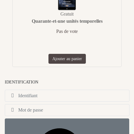
Gratuit
Quarante-et-une unités temporelles
Pas de vote
Ajouter au panier
IDENTIFICATION
Id
Af