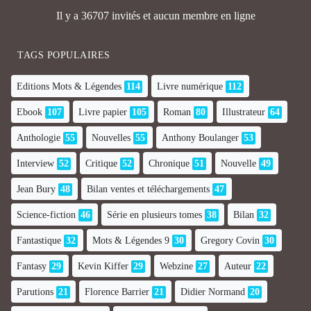
Il y a 36707 invités et aucun membre en ligne
TAGS POPULAIRES
Editions Mots & Légendes
114
Livre numérique
112
Ebook
107
Livre papier
105
Roman
80
Illustrateur
64
Anthologie
55
Nouvelles
55
Anthony Boulanger
53
Interview
52
Critique
52
Chronique
51
Nouvelle
49
Jean Bury
48
Bilan ventes et téléchargements
47
Science-fiction
46
Série en plusieurs tomes
38
Bilan
32
Fantastique
32
Mots & Légendes 9
30
Gregory Covin
30
Fantasy
29
Kevin Kiffer
29
Webzine
27
Auteur
22
Parutions
21
Florence Barrier
21
Didier Normand
20