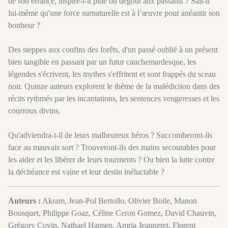
de son errance, inspire-t-il pitié ou dégout aux passants ? Sait-il
lui-même qu'une force surnaturelle est à l’œuvre pour anéantir son
bonheur ?
Des steppes aux confins des forêts, d'un passé oublié à un présent
bien tangible en passant par un futur cauchemardesque, les
légendes s'écrivent, les mythes s'effritent et sont frappés du sceau
noir. Quinze auteurs explorent le thème de la malédiction dans des
récits rythmés par les incantations, les sentences vengeresses et les
courroux divins.
Qu'adviendra-t-il de leurs malheureux héros ? Succomberont-ils
face au mauvais sort ? Trouveront-ils des mains secourables pour
les aider et les libérer de leurs tourments ? Ou bien la lutte contre
la déchéance est vaine et leur destin inéluctable ?
Auteurs :
Akram, Jean-Pol Bertollo, Olivier Boile, Manon
Bousquet, Philippe Goaz, Céline Ceron Gomez, David Chauvin,
Grégory Covin, Nathael Hansen, Amria Jeanneret, Florent