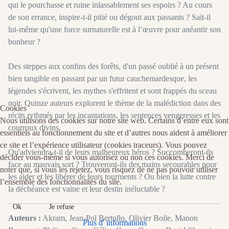
qui le pourchasse et ruine inlassablement ses espoirs ? Au cours
de son errance, inspire-t-il pitié ou dégout aux passants ? Sait-il
lui-même qu'une force surnaturelle est à l’œuvre pour anéantir son
bonheur ?
Des steppes aux confins des forêts, d'un passé oublié à un présent
bien tangible en passant par un futur cauchemardesque, les
légendes s'écrivent, les mythes s'effritent et sont frappés du sceau
noir. Quinze auteurs explorent le thème de la malédiction dans des
Cookies
récits rythmés par les incantations, les sentences vengeresses et les
Nous utilisons des cookies sur notre site web. Certains d’entre eux sont
courroux divins.
essentiels au fonctionnement du site et d’autres nous aident à améliorer
ce site et l’expérience utilisateur (cookies traceurs). Vous pouvez
Qu'adviendra-t-il de leurs malheureux héros ? Succomberont-ils
décider vous-même si vous autorisez ou non ces cookies. Merci de
face au mauvais sort ? Trouveront-ils des mains secourables pour
noter que, si vous les rejetez, vous risquez de ne pas pouvoir utiliser
les aider et les libérer de leurs tourments ? Ou bien la lutte contre
l’ensemble des fonctionnalités du site.
la déchéance est vaine et leur destin inéluctable ?
Ok
Je refuse
Auteurs :
Akram, Jean-Pol Bertollo, Olivier Boile, Manon
Plus d' informations