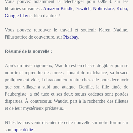
Vous pouvez notamment la télécharger pour
0,99 €
sur les
librairies suivantes :
Amazon Kindle
,
7switch
,
Nolimstore
,
Kobo
,
Google Play
et bien d'autres !
Vous pouvez retrouver le travail et soutenir Karen Nadine,
l'illustratrice de couverture, sur
Pixabay
.
Résumé de la nouvelle :
Après un hiver rigoureux, Waudru est en chasse de gibier pour se
nourrir et reprendre des forces. Jouant de malchance, sa besace
pratiquement vide, la braconnière rentre chez elle pour découvrir
que son village a subi une attaque. Bertille, la fille aînée de
l’aubergiste, a été tuée et ses deux sœurs cadettes sont portées
disparues. À contrecœur, Waudru part à la recherche des fillettes
et de leur mystérieux prédateur...
N'hésitez pas venir discuter de cette nouvelle sur notre forum sur
son
topic dédié
!