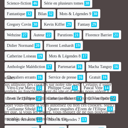
Science-fiction
46
Série en plusieurs tomes
38
Fantastique
32
Bilan
32
Mots & Légendes 9
30
Gregory Covin
30
Kevin Kiffer
29
Fantasy
29
Webzine
27
Auteur
22
Parutions
21
Florence Barrier
21
Didier Normand
20
Florent Lenhardt
19
Catherine Loiseau
19
Mots & Légendes 8
17
Anthologie Malédiction
17
Partenariat
16
Macha Tanguy
16
Cookies
Chevaliers errants
16
Service de presse
16
Gratuit
16
Nous utilisons des cookies sur notre site web. Certains d’entre eux sont
Véro-Lyse Marcq
15
Philippe Goaz
15
Pascal Vitte
14
essentiels au fonctionnement du site et d’autres nous aident à améliorer
ce site et l’expérience utilisateur (cookies traceurs). Vous pouvez
Erem de l'Ellipse
14
Catherine Robert
14
Olivier Boile
14
décider vous-même si vous autorisez ou non ces cookies. Merci de
Guillaume Sibold
14
Quatre enquêtes d'Erem de l'Ellipse
13
noter que, si vous les rejetez, vous risquez de ne pas pouvoir utiliser
l’ensemble des fonctionnalités du site.
Rodrigo Arramon
13
Mots & Légendes 7
13