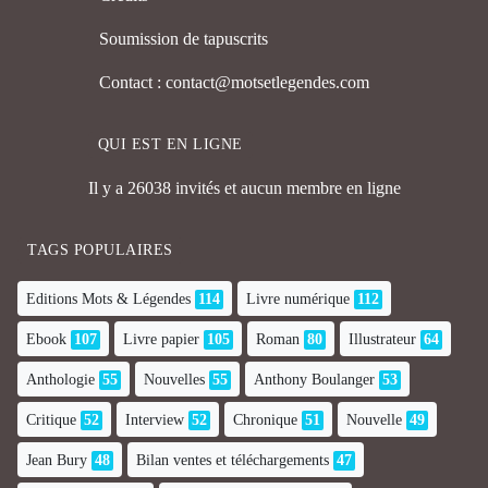
Soumission de tapuscrits
Contact : contact@motsetlegendes.com
QUI EST EN LIGNE
Il y a 26038 invités et aucun membre en ligne
TAGS POPULAIRES
Editions Mots & Légendes
114
Livre numérique
112
Ebook
107
Livre papier
105
Roman
80
Illustrateur
64
Anthologie
55
Nouvelles
55
Anthony Boulanger
53
Critique
52
Interview
52
Chronique
51
Nouvelle
49
Jean Bury
48
Bilan ventes et téléchargements
47