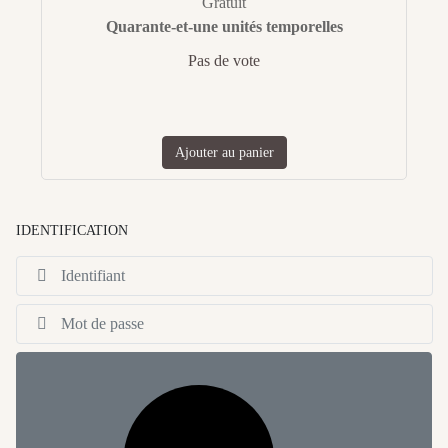
Gratuit
Quarante-et-une unités temporelles
Pas de vote
Ajouter au panier
IDENTIFICATION
Id
Af