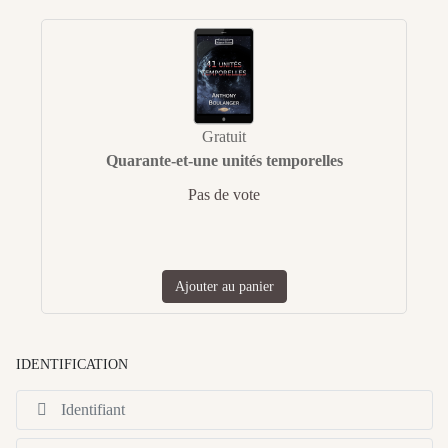
Gratuit
Quarante-et-une unités temporelles
Pas de vote
Ajouter au panier
IDENTIFICATION
Id