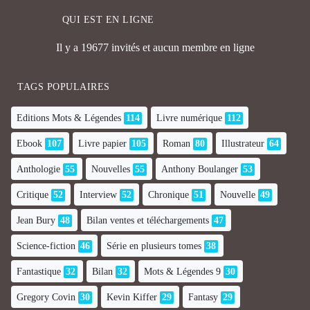
QUI EST EN LIGNE
Il y a 19677 invités et aucun membre en ligne
TAGS POPULAIRES
Editions Mots & Légendes
114
Livre numérique
112
Ebook
107
Livre papier
105
Roman
80
Illustrateur
64
Anthologie
55
Nouvelles
55
Anthony Boulanger
53
Critique
52
Interview
52
Chronique
51
Nouvelle
49
Jean Bury
48
Bilan ventes et téléchargements
47
Science-fiction
46
Série en plusieurs tomes
38
Fantastique
32
Bilan
32
Mots & Légendes 9
30
Gregory Covin
30
Kevin Kiffer
29
Fantasy
29