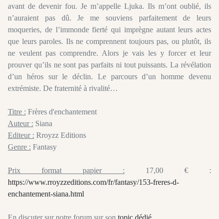
avant de devenir fou. Je m’appelle Ljuka. Ils m’ont oublié, ils
n’auraient pas dû. Je me souviens parfaitement de leurs
moqueries, de l’immonde fierté qui imprègne autant leurs actes
que leurs paroles. Ils ne comprennent toujours pas, ou plutôt, ils
ne veulent pas comprendre. Alors je vais les y forcer et leur
prouver qu’ils ne sont pas parfaits ni tout puissants. La révélation
d’un héros sur le déclin. Le parcours d’un homme devenu
extrémiste. De fraternité à rivalité…
Titre :
Frères d'enchantement
Auteur :
Siana
Editeur :
Rroyzz Editions
Genre :
Fantasy
Prix format papier :
17,00 € :
https://www.rroyzzeditions.com/fr/fantasy/153-freres-d-
enchantement-siana.html
En discuter sur notre forum sur son
topic dédié
.