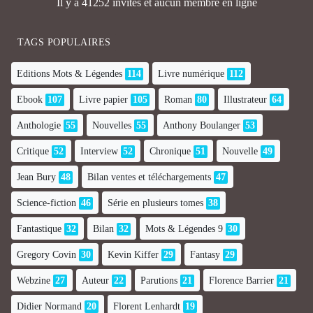
Il y a 41252 invités et aucun membre en ligne
TAGS POPULAIRES
Editions Mots & Légendes
114
Livre numérique
112
Ebook
107
Livre papier
105
Roman
80
Illustrateur
64
Anthologie
55
Nouvelles
55
Anthony Boulanger
53
Critique
52
Interview
52
Chronique
51
Nouvelle
49
Jean Bury
48
Bilan ventes et téléchargements
47
Science-fiction
46
Série en plusieurs tomes
38
Fantastique
32
Bilan
32
Mots & Légendes 9
30
Gregory Covin
30
Kevin Kiffer
29
Fantasy
29
Webzine
27
Auteur
22
Parutions
21
Florence Barrier
21
Didier Normand
20
Florent Lenhardt
19