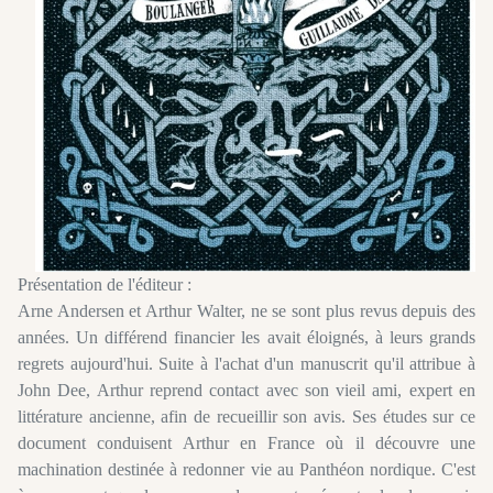
Présentation de l'éditeur :
Arne Andersen et Arthur Walter, ne se sont plus revus depuis des
années. Un différend financier les avait éloignés, à leurs grands
regrets aujourd'hui. Suite à l'achat d'un manuscrit qu'il attribue à
John Dee, Arthur reprend contact avec son vieil ami, expert en
littérature ancienne, afin de recueillir son avis. Ses études sur ce
document conduisent Arthur en France où il découvre une
machination destinée à redonner vie au Panthéon nordique. C'est