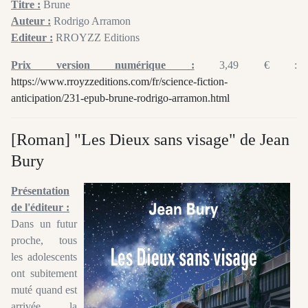
Titre :
Brune
Auteur :
Rodrigo Arramon
Editeur :
RROYZZ Editions
Prix version numérique :
3,49 € :
https://www.rroyzzeditions.com/fr/science-fiction-
anticipation/231-epub-brune-rodrigo-arramon.html
[Roman] "Les Dieux sans visage" de Jean
Bury
Présentation
de l'éditeur :
Dans un futur
proche, tous
les adolescents
ont subitement
muté quand est
arrivée la