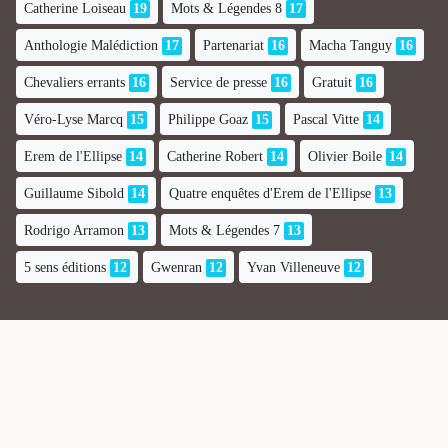
Catherine Loiseau
19
Mots & Légendes 8
17
Anthologie Malédiction
17
Partenariat
16
Macha Tanguy
16
Chevaliers errants
16
Service de presse
16
Gratuit
16
Véro-Lyse Marcq
15
Philippe Goaz
15
Pascal Vitte
14
Erem de l'Ellipse
14
Catherine Robert
14
Olivier Boile
14
Guillaume Sibold
14
Quatre enquêtes d'Erem de l'Ellipse
13
Rodrigo Arramon
13
Mots & Légendes 7
13
5 sens éditions
12
Gwenran
12
Yvan Villeneuve
12