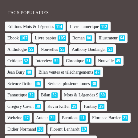
TAGS POPULAIRES
Editions Mots & Légendes
114
Livre numérique
112
Ebook
107
Livre papier
105
Roman
80
Illustrateur
64
Anthologie
55
Nouvelles
55
Anthony Boulanger
53
Critique
52
Interview
52
Chronique
51
Nouvelle
49
Jean Bury
48
Bilan ventes et téléchargements
47
Science-fiction
46
Série en plusieurs tomes
38
Fantastique
32
Bilan
32
Mots & Légendes 9
30
Gregory Covin
30
Kevin Kiffer
29
Fantasy
29
Webzine
27
Auteur
22
Parutions
21
Florence Barrier
21
Didier Normand
20
Florent Lenhardt
19