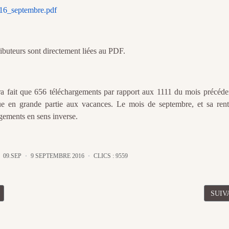
016_septembre.pdf
ributeurs sont directement liées au PDF.
a fait que 656 téléchargements par rapport aux 1111 du mois précéden
ue en grande partie aux vacances. Le mois de septembre, et sa rent
argements en sens inverse.
09.SEP
9 SEPTEMBRE 2016
CLICS : 9559
CÉDENT : BILAN DES TÉLÉCHARGEMENTS GRATUITS PÉRIODE OCT
ARTI
SUIV