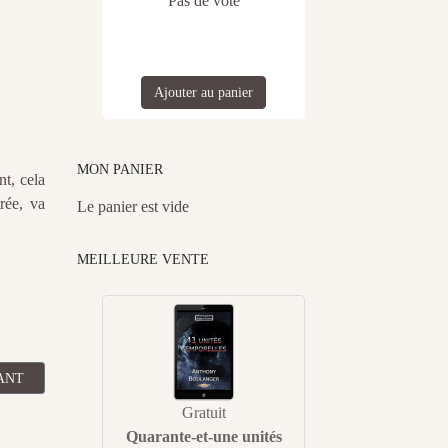
Pas de vote
Ajouter au panier
MON PANIER
t, cela
rée, va
Le panier est vide
MEILLEURE VENTE
OBRE - NOVEMBRE 2016
CLE SUIVANT : BILAN DES TÉLÉCHARGEMENTS GRATUITS PÉRIODE 
ANT
Gratuit
Quarante-et-une unités