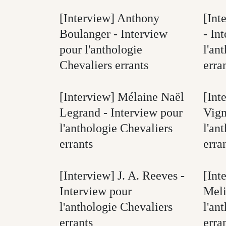
[Interview] Anthony
[Int
Boulanger - Interview
- In
pour l'anthologie
l'an
Chevaliers errants
erra
[Interview] Mélaine Naël
[Int
Legrand - Interview pour
Vign
l'anthologie Chevaliers
l'an
errants
erra
[Interview] J. A. Reeves -
[Int
Interview pour
Meli
l'anthologie Chevaliers
l'an
errants
erra