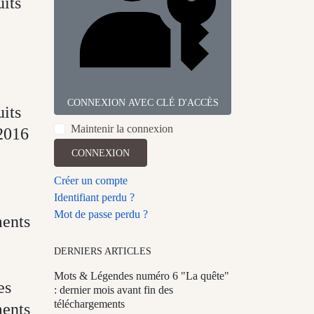
uits
CONNEXION AVEC CLÉ D'ACCÈS
uits
Maintenir la connexion
 2016
CONNEXION
Créer un compte
Identifiant perdu ?
Mot de passe perdu ?
ments
DERNIERS ARTICLES
Mots & Légendes numéro 6 "La quête"
es
: dernier mois avant fin des
téléchargements
ments