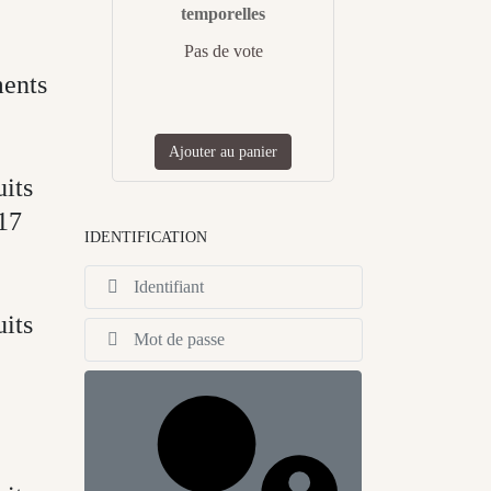
temporelles
Pas de vote
ments
Ajouter au panier
uits
017
IDENTIFICATION
Identifiant
uits
Afficher