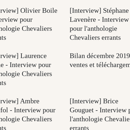
erview] Olivier Boile
[Interview] Stéphane
terview pour
Lavenère - Interview
thologie Chevaliers
pour l'anthologie
nts
Chevaliers errants
erview] Laurence
Bilan décembre 2019
e - Interview pour
ventes et télécharge
thologie Chevaliers
nts
erview] Ambre
[Interview] Brice
fol - Interview pour
Gouguet - Interview 
thologie Chevaliers
l'anthologie Chevalie
nts
errants