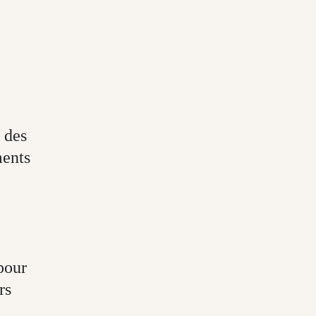
 des
ments
pour
rs