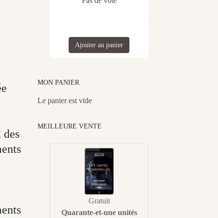
Pas de vote
Ajouter au panier
MON PANIER
ée
Le panier est vide
MEILLEURE VENTE
 des
ments
Gratuit
ments
Quarante-et-une unités