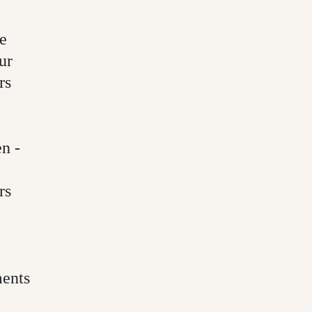
e
ur
rs
n -
rs
ments