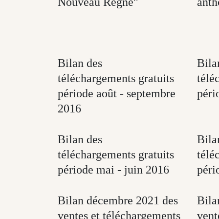
Nouveau Règne"
anth
Bilan des
Bila
téléchargements gratuits
télé
période août - septembre
péri
2016
Bilan des
Bila
téléchargements gratuits
télé
période mai - juin 2016
péri
Bilan décembre 2021 des
Bila
ventes et téléchargements
vent