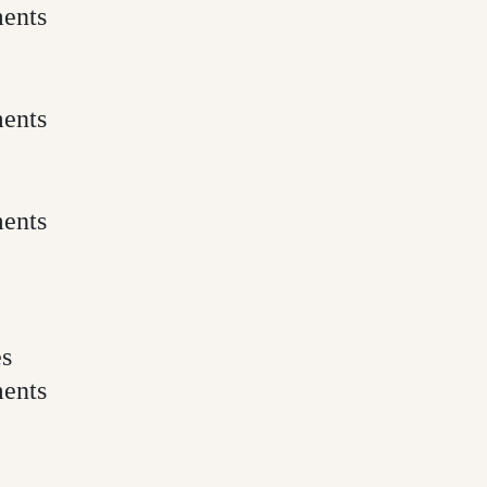
ments
ments
ments
es
ments