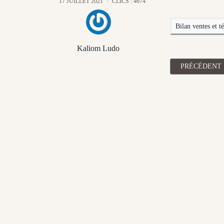
17 JUILLET 2021
CLICS : 4674
Bilan ventes et t
Kaliom Ludo
ARTICLE PRÉ
PRÉCÉDENT