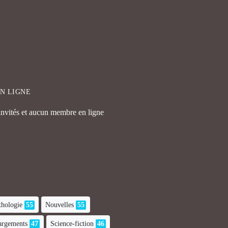
EN LIGNE
 invités et aucun membre en ligne
hologie
55
Nouvelles
55
hargements
47
Science-fiction
46