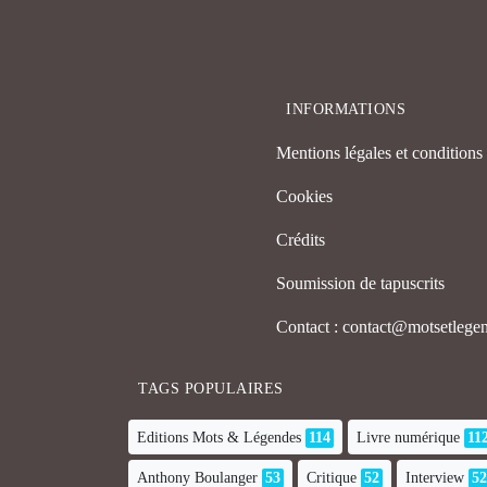
INFORMATIONS
Mentions légales et conditions d
Cookies
Crédits
Soumission de tapuscrits
Contact : contact@motsetleg
TAGS POPULAIRES
Editions Mots & Légendes
114
Livre numérique
11
Anthony Boulanger
53
Critique
52
Interview
52