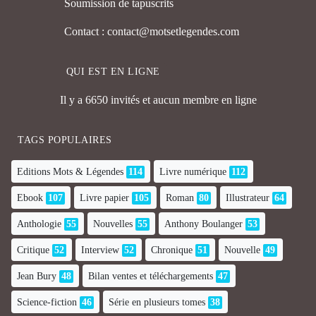
Soumission de tapuscrits
Contact : contact@motsetlegendes.com
QUI EST EN LIGNE
Il y a 6650 invités et aucun membre en ligne
TAGS POPULAIRES
Editions Mots & Légendes
114
Livre numérique
112
Ebook
107
Livre papier
105
Roman
80
Illustrateur
64
Anthologie
55
Nouvelles
55
Anthony Boulanger
53
Critique
52
Interview
52
Chronique
51
Nouvelle
49
Jean Bury
48
Bilan ventes et téléchargements
47
Science-fiction
46
Série en plusieurs tomes
38