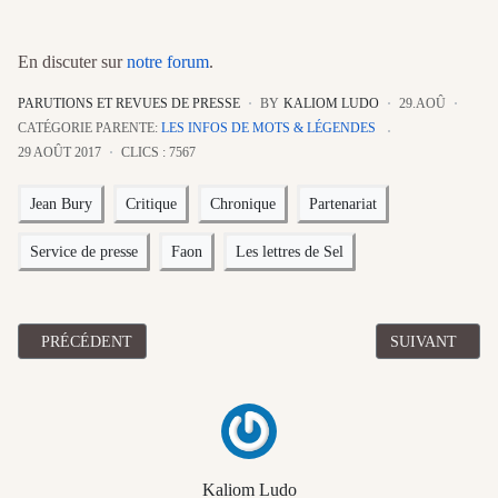
En discuter sur
notre forum
.
PARUTIONS ET REVUES DE PRESSE
BY
KALIOM LUDO
29.AOÛ
CATÉGORIE PARENTE:
LES INFOS DE MOTS & LÉGENDES
29 AOÛT 2017
CLICS : 7567
Jean Bury
Critique
Chronique
Partenariat
Service de presse
Faon
Les lettres de Sel
ARTICLE PRÉCÉDENT : CHRONIQUE DE "QUATRE ENQUÊTES D'
ARTICLE SUIV
PRÉCÉDENT
SUIVANT
Kaliom Ludo