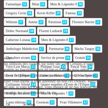
Fantastique
32
Bilan
32
Mots & Légendes 9
30
Gregory Covin
30
Kevin Kiffer
29
Fantasy
29
Webzine
27
Auteur
22
Parutions
21
Florence Barrier
21
Didier Normand
20
Florent Lenhardt
19
Catherine Loiseau
19
Mots & Légendes 8
17
Anthologie Malédiction
17
Partenariat
16
Macha Tanguy
16
Chevaliers errants
16
Service de presse
16
Gratuit
16
Cookies
Nous utilisons des cookies sur notre site web. Certains d’entre eux sont
Véro-Lyse Marcq
15
Philippe Goaz
15
Pascal Vitte
14
essentiels au fonctionnement du site et d’autres nous aident à améliorer
ce site et l’expérience utilisateur (cookies traceurs). Vous pouvez
Erem de l'Ellipse
14
Catherine Robert
14
Olivier Boile
14
décider vous-même si vous autorisez ou non ces cookies. Merci de
Guillaume Sibold
14
Quatre enquêtes d'Erem de l'Ellipse
13
noter que, si vous les rejetez, vous risquez de ne pas pouvoir utiliser
l’ensemble des fonctionnalités du site.
Rodrigo Arramon
13
Mots & Légendes 7
13
5 sens éditions
12
Gwenran
12
Yvan Villeneuve
12
Ok
Je refuse