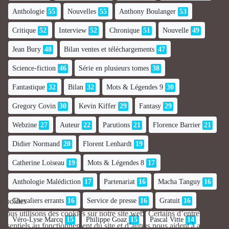
Anthologie
55
Nouvelles
55
Anthony Boulanger
53
Critique
52
Interview
52
Chronique
51
Nouvelle
49
Jean Bury
48
Bilan ventes et téléchargements
47
Science-fiction
46
Série en plusieurs tomes
38
Fantastique
32
Bilan
32
Mots & Légendes 9
30
Gregory Covin
30
Kevin Kiffer
29
Fantasy
29
Webzine
27
Auteur
22
Parutions
21
Florence Barrier
21
Didier Normand
20
Florent Lenhardt
19
Catherine Loiseau
19
Mots & Légendes 8
17
Anthologie Malédiction
17
Partenariat
16
Macha Tanguy
16
Chevaliers errants
16
Service de presse
16
Gratuit
16
Cookies
Nous utilisons des cookies sur notre site web. Certains d’entre eux sont
Véro-Lyse Marcq
15
Philippe Goaz
15
Pascal Vitte
14
essentiels au fonctionnement du site et d’autres nous aident à améliorer