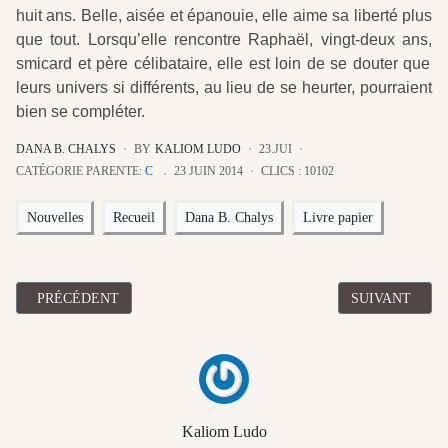
huit ans. Belle, aisée et épanouie, elle aime sa liberté plus
que tout. Lorsqu’elle rencontre Raphaël, vingt-deux ans,
smicard et père célibataire, elle est loin de se douter que
leurs univers si différents, au lieu de se heurter, pourraient
bien se compléter.
DANA B. CHALYS
BY
KALIOM LUDO
23.JUI
CATÉGORIE PARENTE:
C
23 JUIN 2014
CLICS : 10102
Nouvelles
Recueil
Dana B. Chalys
Livre papier
ARTICLE PRÉCÉDENT : "DES PROIES POUR L’OMBRE – 1 : IL 
ARTICLE SUIV
PRÉCÉDENT
SUIVANT
Kaliom Ludo