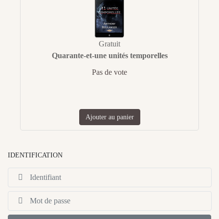
Gratuit
Quarante-et-une unités temporelles
Pas de vote
Ajouter au panier
IDENTIFICATION
Id
Af