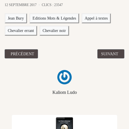
12 SEPTEMBRE 2017
CLICS : 23547
Jean Bury
Editions Mots & Légendes
Appel à textes
Chevalier errant
Chevalier noir
ARTICLE PRÉCÉDENT : BILAN DES RÉCEPTIONS DE TEXTES PO
ARTICLE SUIV
PRÉCÉDENT
SUIVANT
Kaliom Ludo