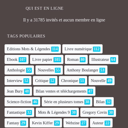
QUI EST EN LIGNE
Il y a 31785 invités et aucun membre en ligne
TAGS POPULAIRES
Editions Mots & Légendes
114
Livre numérique
112
Ebook
107
Livre papier
105
Roman
80
Illustrateur
64
Anthologie
55
Nouvelles
55
Anthony Boulanger
53
Interview
52
Critique
52
Chronique
51
Nouvelle
49
Jean Bury
48
Bilan ventes et téléchargements
47
Science-fiction
46
Série en plusieurs tomes
38
Bilan
32
Fantastique
32
Mots & Légendes 9
30
Gregory Covin
30
Fantasy
29
Kevin Kiffer
29
Webzine
27
Auteur
22