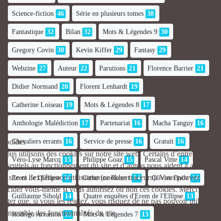
Science-fiction
46
Série en plusieurs tomes
38
Fantastique
32
Bilan
32
Mots & Légendes 9
30
Gregory Covin
30
Kevin Kiffer
29
Fantasy
29
Webzine
27
Auteur
22
Parutions
21
Florence Barrier
21
Didier Normand
20
Florent Lenhardt
19
Catherine Loiseau
19
Mots & Légendes 8
17
Anthologie Malédiction
17
Partenariat
16
Macha Tanguy
16
Chevaliers errants
16
Service de presse
16
Gratuit
16
Cookies
Nous utilisons des cookies sur notre site web. Certains d’entre eux sont
Véro-Lyse Marcq
15
Philippe Goaz
15
Pascal Vitte
14
essentiels au fonctionnement du site et d’autres nous aident à améliorer
ce site et l’expérience utilisateur (cookies traceurs). Vous pouvez
Erem de l'Ellipse
14
Catherine Robert
14
Olivier Boile
14
décider vous-même si vous autorisez ou non ces cookies. Merci de
Guillaume Sibold
14
Quatre enquêtes d'Erem de l'Ellipse
13
noter que, si vous les rejetez, vous risquez de ne pas pouvoir utiliser
l’ensemble des fonctionnalités du site.
Rodrigo Arramon
13
Mots & Légendes 7
13