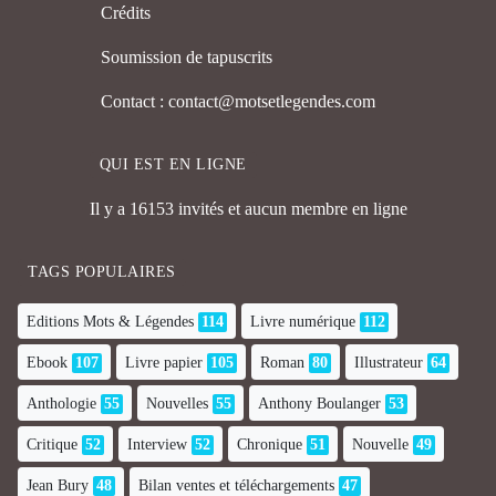
Crédits
Soumission de tapuscrits
Contact : contact@motsetlegendes.com
QUI EST EN LIGNE
Il y a 16153 invités et aucun membre en ligne
TAGS POPULAIRES
Editions Mots & Légendes
114
Livre numérique
112
Ebook
107
Livre papier
105
Roman
80
Illustrateur
64
Anthologie
55
Nouvelles
55
Anthony Boulanger
53
Critique
52
Interview
52
Chronique
51
Nouvelle
49
Jean Bury
48
Bilan ventes et téléchargements
47