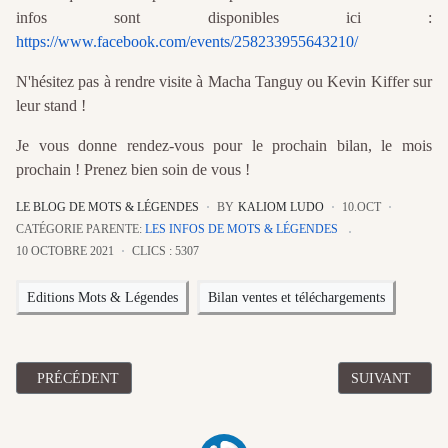
infos sont disponibles ici :
https://www.facebook.com/events/258233955643210/
N'hésitez pas à rendre visite à Macha Tanguy ou Kevin Kiffer sur
leur stand !
Je vous donne rendez-vous pour le prochain bilan, le mois
prochain ! Prenez bien soin de vous !
LE BLOG DE MOTS & LÉGENDES
BY
KALIOM LUDO
10.OCT
CATÉGORIE PARENTE:
LES INFOS DE MOTS & LÉGENDES
10 OCTOBRE 2021
CLICS : 5307
Editions Mots & Légendes
Bilan ventes et téléchargements
ARTICLE PRÉCÉDENT : BILAN OCTOBRE 2021 DES VENTES E
ARTICLE SUI
PRÉCÉDENT
SUIVANT