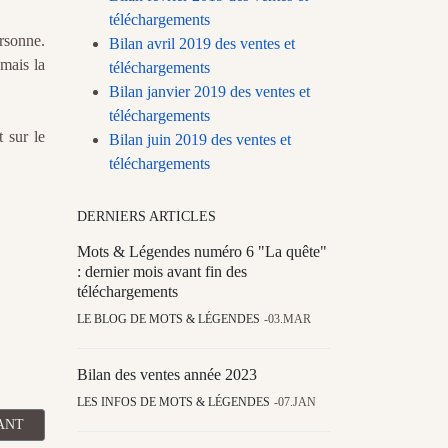
téléchargements
ersonne.
Bilan avril 2019 des ventes et
mais la
téléchargements
Bilan janvier 2019 des ventes et
téléchargements
 sur le
Bilan juin 2019 des ventes et
téléchargements
DERNIERS ARTICLES
Mots & Légendes numéro 6 "La quête"
: dernier mois avant fin des
téléchargements
LE BLOG DE MOTS & LÉGENDES
03.MAR
Bilan des ventes année 2023
LES INFOS DE MOTS & LÉGENDES
07.JAN
CLE SUIVANT : BILAN MARS 2018 DES VENTES ET TÉLÉCHARGEM
ANT