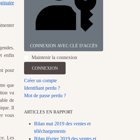
ginaire
limenter
CONNEXION AVEC CLÉ D'ACCÈS
gendes.
 enfin
Maintenir la connexion
CONNEXION
nt pour
Créer un compte
être que
Identifiant perdu ?
tion va
Mot de passe perdu ?
able de
ique. Il
ARTICLES EN RAPPORT
ier vous
Bilan mai 2019 des ventes et
téléchargements
ce. Les
Bilan février 2019 des ventes et