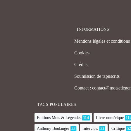
INFORMATIONS
Mentions légales et conditions d
Cookies
Crédits
Soumission de tapuscrits
Contact : contact@motsetleg
TAGS POPULAIRES
Editions Mots & Légendes
114
Livre numérique
11
Anthony Boulanger
53
Interview
52
Critique
52