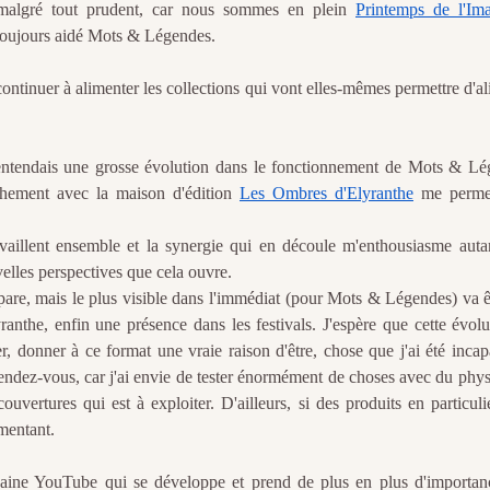
te malgré tout prudent, car nous sommes en plein
Printemps de l'Ima
 toujours aidé Mots & Légendes.
e continuer à alimenter les collections qui vont elles-mêmes permettre d'a
-entendais une grosse évolution dans le fonctionnement de Mots & Lé
ochement avec la maison d'édition
Les Ombres d'Elyranthe
me permet
vaillent ensemble et la synergie qui en découle m'enthousiasme auta
velles perspectives que cela ouvre.
épare, mais le plus visible dans l'immédiat (pour Mots & Légendes) va 
nthe, enfin une présence dans les festivals. J'espère que cette évolu
, donner à ce format une vraie raison d'être, chose que j'ai été incap
 rendez-vous, car j'ai envie de tester énormément de choses avec du phys
ouvertures qui est à exploiter. D'ailleurs, si des produits en particul
ommentant.
 chaine YouTube qui se développe et prend de plus en plus d'importan