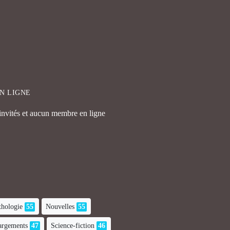
EN LIGNE
 invités et aucun membre en ligne
hologie
55
Nouvelles
55
hargements
47
Science-fiction
46