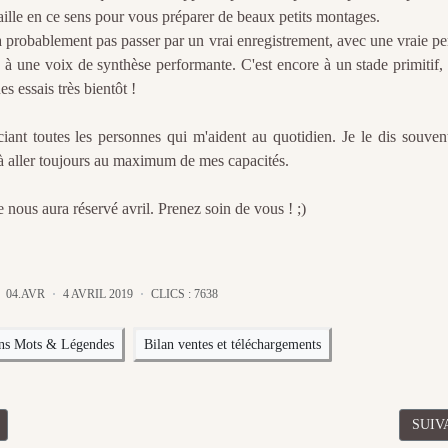
vaille en ce sens pour vous préparer de beaux petits montages.
rra probablement pas passer par un vrai enregistrement, avec une vraie p
une voix de synthèse performante. C'est encore à un stade primitif, 
s essais très bientôt !
iant toutes les personnes qui m'aident au quotidien. Je le dis souvent
à aller toujours au maximum de mes capacités.
nous aura réservé avril. Prenez soin de vous ! ;)
04.AVR
4 AVRIL 2019
CLICS : 7638
ons Mots & Légendes
Bilan ventes et téléchargements
CÉDENT : BILAN AVRIL 2019 DES VENTES ET TÉLÉCHARGEMENTS
ARTI
SUIV