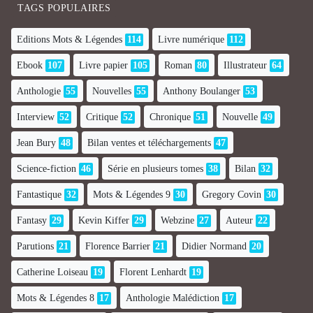
TAGS POPULAIRES
Editions Mots & Légendes
114
Livre numérique
112
Ebook
107
Livre papier
105
Roman
80
Illustrateur
64
Anthologie
55
Nouvelles
55
Anthony Boulanger
53
Interview
52
Critique
52
Chronique
51
Nouvelle
49
Jean Bury
48
Bilan ventes et téléchargements
47
Science-fiction
46
Série en plusieurs tomes
38
Bilan
32
Fantastique
32
Mots & Légendes 9
30
Gregory Covin
30
Fantasy
29
Kevin Kiffer
29
Webzine
27
Auteur
22
Parutions
21
Florence Barrier
21
Didier Normand
20
Catherine Loiseau
19
Florent Lenhardt
19
Mots & Légendes 8
17
Anthologie Malédiction
17