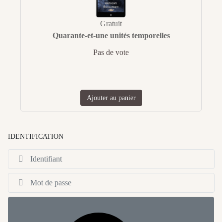
Gratuit
Quarante-et-une unités temporelles
Pas de vote
Ajouter au panier
IDENTIFICATION
Id
Af