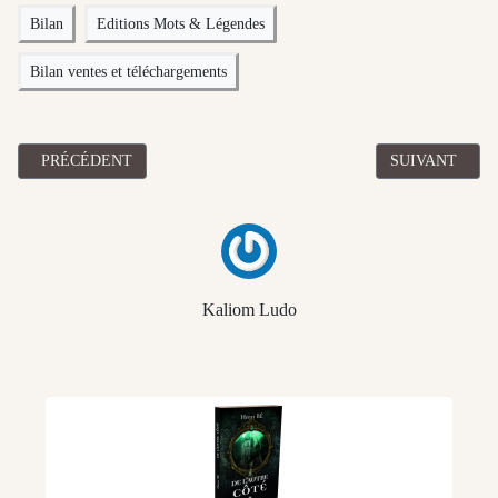
Bilan
Editions Mots & Légendes
Bilan ventes et téléchargements
ARTICLE PRÉCÉDENT : BILAN MAI 2019 DES VENTES ET TÉ
ARTICLE SUIV
PRÉCÉDENT
SUIVANT
Kaliom Ludo