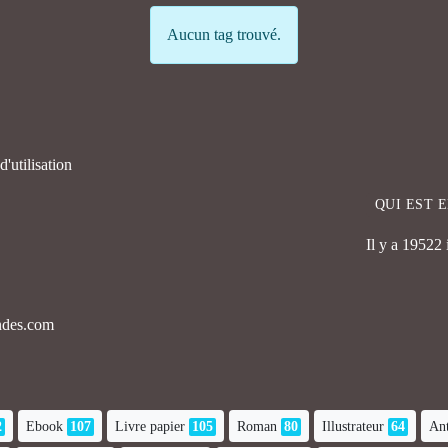
Info
Aucun tag trouvé.
'utilisation
QUI EST 
Il y a 19522
endes.com
2
Ebook
107
Livre papier
105
Roman
80
Illustrateur
64
Ant