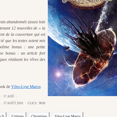
avais abandonnée (assez loin
tenant 12 nouvelles de « la
nt de la couverture qui est
ié que les textes soient mis
uxième bonus : une petite
ème bonus : un article fort
ques réalisent les rêves des
book de
Véro-Lyse Marcq
.
17.AOÛ
17 AOÛT 2016
CLICS : 9630
s 9
Critique
Chronique
Véro-Lyse Marcq