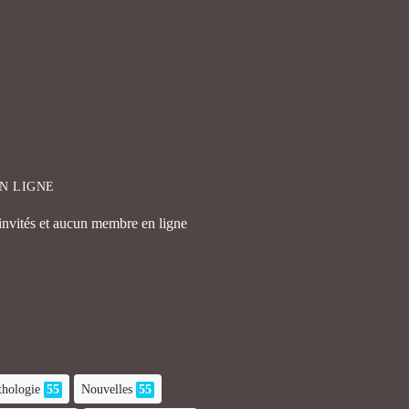
EN LIGNE
 invités et aucun membre en ligne
hologie
55
Nouvelles
55