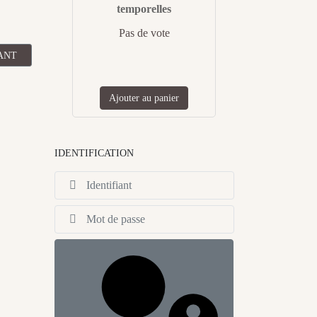
temporelles
Pas de vote
CLE SUIVANT : CHRONIQUE DE "VENGEANCE - PARTIE 1" PAR LUN
ANT
Ajouter au panier
IDENTIFICATION
Identifiant
Afficher