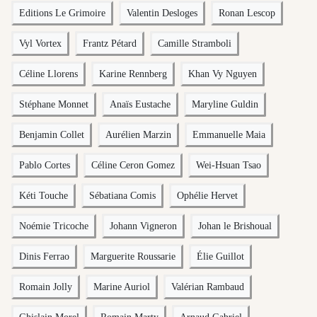
Editions Le Grimoire
Valentin Desloges
Ronan Lescop
Vyl Vortex
Frantz Pétard
Camille Stramboli
Céline Llorens
Karine Rennberg
Khan Vy Nguyen
Stéphane Monnet
Anaïs Eustache
Maryline Guldin
Benjamin Collet
Aurélien Marzin
Emmanuelle Maia
Pablo Cortes
Céline Ceron Gomez
Wei-Hsuan Tsao
Kéti Touche
Sébatiana Comis
Ophélie Hervet
Noémie Tricoche
Johann Vigneron
Johan le Brishoual
Dinis Ferrao
Marguerite Roussarie
Élie Guillot
Romain Jolly
Marine Auriol
Valérian Rambaud