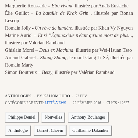
Marguerite Roussarie –
Être vivant
, illustrée par Anaïs Eustache
Élie Guillot –
La bataille de Krak Grin
, illustrée par Ronan
Lescop
Romain Jolly -
Un rêve de lumière
, illustrée par Khan Vy Nguyen
Marine Auriol –
Et si l’Équinoxiale n'était qu'une mort de plus
...,
illustrée par Valérian Rambaud
Ghislain Morel –
Deus ex Machina
, illustrée par Wei-Hsuan Tsao
Arnaud Gabriel -
Zhang Zhung
, le mont Gang Ti Sé, illustrée par
Romain Marty
Simon Boutreux –
Betsy
, illustrée par Valérian Rambaud
ANTHOLOGIES
BY
KALIOM LUDO
22.FÉV
CATÉGORIE PARENTE:
LITTÉ-NEWS
22 FÉVRIER 2016
CLICS : 12627
Philippe Deniel
Nouvelles
Anthony Boulanger
Anthologie
Barnett Chevin
Guillaume Dalaudier