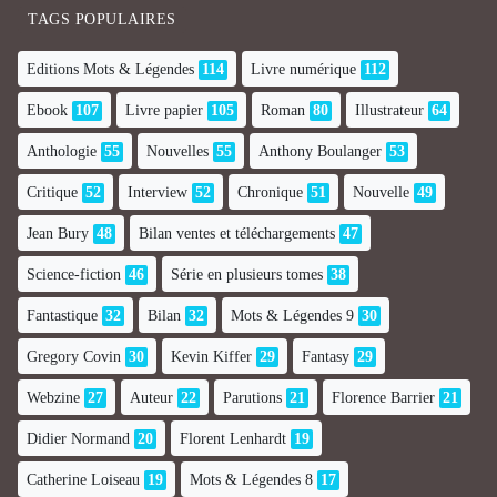
TAGS POPULAIRES
Editions Mots & Légendes
114
Livre numérique
112
Ebook
107
Livre papier
105
Roman
80
Illustrateur
64
Anthologie
55
Nouvelles
55
Anthony Boulanger
53
Critique
52
Interview
52
Chronique
51
Nouvelle
49
Jean Bury
48
Bilan ventes et téléchargements
47
Science-fiction
46
Série en plusieurs tomes
38
Fantastique
32
Bilan
32
Mots & Légendes 9
30
Gregory Covin
30
Kevin Kiffer
29
Fantasy
29
Webzine
27
Auteur
22
Parutions
21
Florence Barrier
21
Didier Normand
20
Florent Lenhardt
19
Catherine Loiseau
19
Mots & Légendes 8
17