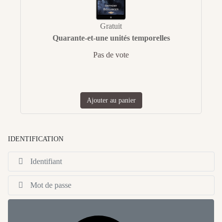
Gratuit
Quarante-et-une unités temporelles
Pas de vote
Ajouter au panier
IDENTIFICATION
Id
Af