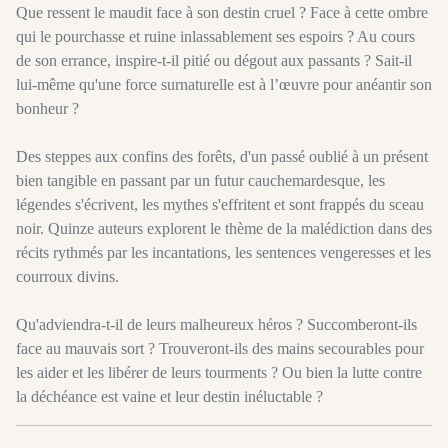
Que ressent le maudit face à son destin cruel ? Face à cette ombre
qui le pourchasse et ruine inlassablement ses espoirs ? Au cours
de son errance, inspire-t-il pitié ou dégout aux passants ? Sait-il
lui-même qu'une force surnaturelle est à l’œuvre pour anéantir son
bonheur ?
Des steppes aux confins des forêts, d'un passé oublié à un présent
bien tangible en passant par un futur cauchemardesque, les
légendes s'écrivent, les mythes s'effritent et sont frappés du sceau
noir. Quinze auteurs explorent le thème de la malédiction dans des
récits rythmés par les incantations, les sentences vengeresses et les
courroux divins.
Qu'adviendra-t-il de leurs malheureux héros ? Succomberont-ils
face au mauvais sort ? Trouveront-ils des mains secourables pour
les aider et les libérer de leurs tourments ? Ou bien la lutte contre
la déchéance est vaine et leur destin inéluctable ?