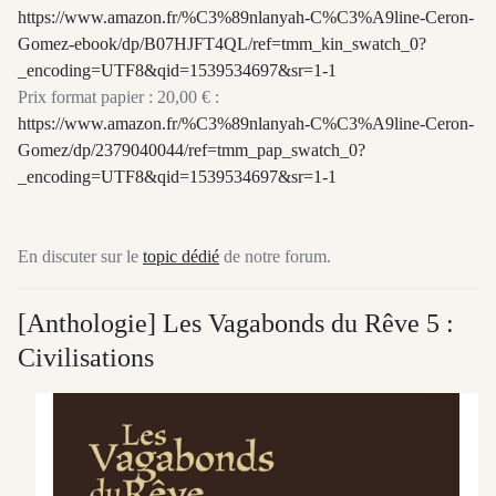
https://www.amazon.fr/%C3%89nlanyah-C%C3%A9line-Ceron-
Gomez-ebook/dp/B07HJFT4QL/ref=tmm_kin_swatch_0?
_encoding=UTF8&qid=1539534697&sr=1-1
Prix format papier : 20,00 € :
https://www.amazon.fr/%C3%89nlanyah-C%C3%A9line-Ceron-
Gomez/dp/2379040044/ref=tmm_pap_swatch_0?
_encoding=UTF8&qid=1539534697&sr=1-1
En discuter sur le
topic dédié
de notre forum.
[Anthologie] Les Vagabonds du Rêve 5 :
Civilisations