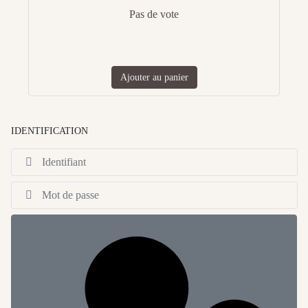
Pas de vote
Ajouter au panier
IDENTIFICATION
Id
Af