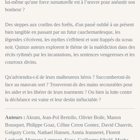
lui-même qu'une force surnaturelle est à l’œuvre pour anéantir son
bonheur ?
Des steppes aux confins des forêts, d'un passé oublié à un présent
bien tangible en passant par un futur cauchemardesque, les
légendes s'écrivent, les mythes s'effritent et sont frappés du sceau
noir. Quinze auteurs explorent le thème de la malédiction dans des
récits rythmés par les incantations, les sentences vengeresses et les
courroux divins.
Qu'adviendra-t-il de leurs malheureux héros ? Succomberont-ils
face au mauvais sort ? Trouveront-ils des mains secourables pour
les aider et les libérer de leurs tourments ? Ou bien la lutte contre
la déchéance est vaine et leur destin inéluctable ?
Auteurs :
Akram, Jean-Pol Bertollo, Olivier Boile, Manon
Bousquet, Philippe Goaz, Céline Ceron Gomez, David Chauvin,
Grégory Covin, Nathael Hansen, Amria Jeanneret, Florent
Lenhardt, Morgane Leproust, Siana, Guillaume Sibold, Macha