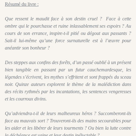
Résumé du livre :
Que ressent le maudit face à son destin cruel ? Face à cette
ombre qui le pourchasse et ruine inlassablement ses espoirs ? Au
cours de son errance, inspire-t-il pitié ou dégout aux passants ?
Sait-il lui-même qu’une force surnaturelle est à l’œuvre pour
anéantir son bonheur ?
Des steppes aux confins des forêts, d’un passé oublié à un présent
bien tangible en passant par un futur cauchemardesque, les
légendes s’écrivent, les mythes s’effritent et sont frappés du sceau
noir. Quinze auteurs explorent le thème de la malédiction dans
des récits rythmés par les incantations, les sentences vengeresses
et les courroux divins.
Qu’adviendra-t-il de leurs malheureux héros ? Succomberont-ils
face au mauvais sort ? Trouveront-ils des mains secourables pour
les aider et les libérer de leurs tourments ? Ou bien la lutte contre
la déchéance est vaine et leur destin inéluctable ?