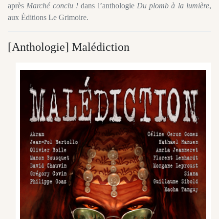
après
Marché conclu !
dans l’anthologie
Du plomb à la lumière
,
aux Éditions Le Grimoire.
[Anthologie] Malédiction