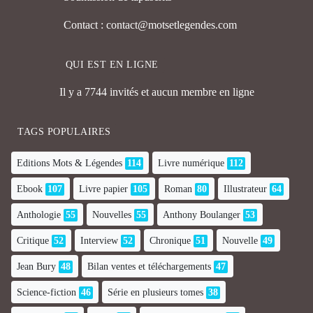
Contact : contact@motsetlegendes.com
QUI EST EN LIGNE
Il y a 7744 invités et aucun membre en ligne
TAGS POPULAIRES
Editions Mots & Légendes
114
Livre numérique
112
Ebook
107
Livre papier
105
Roman
80
Illustrateur
64
Anthologie
55
Nouvelles
55
Anthony Boulanger
53
Critique
52
Interview
52
Chronique
51
Nouvelle
49
Jean Bury
48
Bilan ventes et téléchargements
47
Science-fiction
46
Série en plusieurs tomes
38