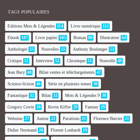
TAGS POPULAIRES
Editions Mots & Légendes
114
Livre numérique
112
Ebook
107
Livre papier
105
Roman
80
Illustrateur
64
Anthologie
55
Nouvelles
55
Anthony Boulanger
53
Critique
52
Interview
52
Chronique
51
Nouvelle
49
Jean Bury
48
Bilan ventes et téléchargements
47
Science-fiction
46
Série en plusieurs tomes
38
Fantastique
32
Bilan
32
Mots & Légendes 9
30
Gregory Covin
30
Kevin Kiffer
29
Fantasy
29
Webzine
27
Auteur
22
Parutions
21
Florence Barrier
21
Didier Normand
20
Florent Lenhardt
19