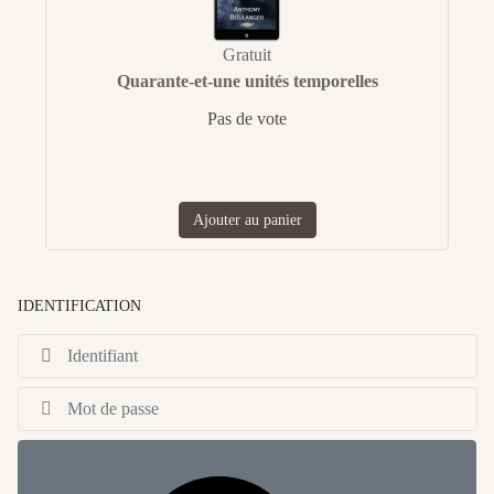
Gratuit
Quarante-et-une unités temporelles
Pas de vote
Ajouter au panier
IDENTIFICATION
Id
Af