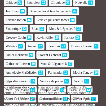
Critique
52
Interview
52
Chronique
51
Nouvelle
49
Jean Bury
48
Bilan ventes et téléchargements
47
Science-fiction
46
Série en plusieurs tomes
38
Fantastique
32
Bilan
32
Mots & Légendes 9
30
Gregory Covin
30
Kevin Kiffer
29
Fantasy
29
Webzine
27
Auteur
22
Parutions
21
Florence Barrier
21
Didier Normand
20
Florent Lenhardt
19
Catherine Loiseau
19
Mots & Légendes 8
17
Anthologie Malédiction
17
Partenariat
16
Macha Tanguy
16
Cookies
Chevaliers errants
16
Service de presse
16
Gratuit
16
Nous utilisons des cookies sur notre site web. Certains d’entre eux sont
Véro-Lyse Marcq
15
Philippe Goaz
15
Pascal Vitte
14
essentiels au fonctionnement du site et d’autres nous aident à améliorer
ce site et l’expérience utilisateur (cookies traceurs). Vous pouvez
Erem de l'Ellipse
14
Catherine Robert
14
Olivier Boile
14
décider vous-même si vous autorisez ou non ces cookies. Merci de