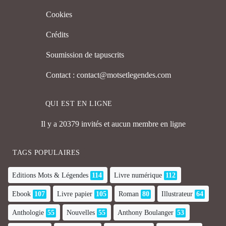
Cookies
Crédits
Soumission de tapuscrits
Contact : contact@motsetlegendes.com
QUI EST EN LIGNE
Il y a 20379 invités et aucun membre en ligne
TAGS POPULAIRES
Editions Mots & Légendes
114
Livre numérique
112
Ebook
107
Livre papier
105
Roman
80
Illustrateur
64
Anthologie
55
Nouvelles
55
Anthony Boulanger
53