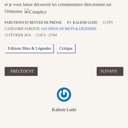
et je vous laisse découvrir les commentaires directement sur
l'émission
PARUTIONS ET REVUES DE PRESSE
BY
KALIOM LUDO
15.FÉV
CATÉGORIE PARENTE:
LES INFOS DE MOTS & LÉGENDES
15 FÉVRIER 2014
CLICS : 23784
Editions Mots & Légendes
Critique
ARTICLE PRÉCÉDENT : LA PLUIE DE PIERRES DE GUILLAUM
ARTICLE SUIV
PRÉCÉDENT
SUIVANT
Kaliom Ludo