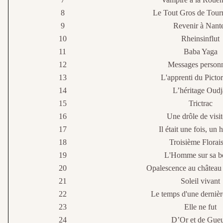
8
Le Tout Gros de Tour
9
Revenir à Nant
10
Rheinsinflut
11
Baba Yaga
12
Messages personn
13
L'apprenti du Picto
14
L’héritage Oudj
15
Trictrac
16
Une drôle de visi
17
Il était une fois, u
18
Troisième Florai
19
L'Homme sur sa b
20
Opalescence au château
21
Soleil vivant
22
Le temps d'une derniè
23
Elle ne fut
24
D’Or et de Gueu