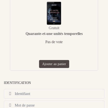
Gratuit
Quarante-et-une unités temporelles
Pas de vote
Ajouter au panier
IDENTIFICATION
Id
Af