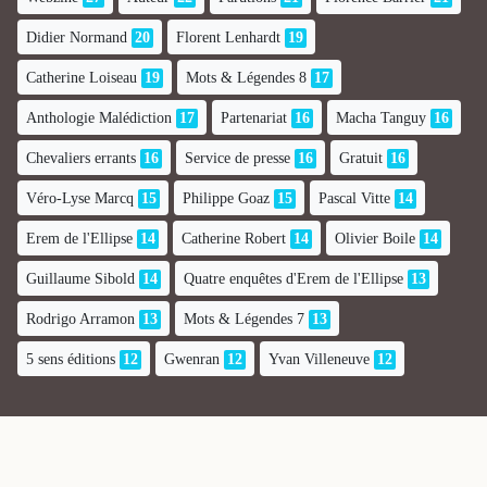
Didier Normand
20
Florent Lenhardt
19
Catherine Loiseau
19
Mots & Légendes 8
17
Anthologie Malédiction
17
Partenariat
16
Macha Tanguy
16
Chevaliers errants
16
Service de presse
16
Gratuit
16
Véro-Lyse Marcq
15
Philippe Goaz
15
Pascal Vitte
14
Erem de l'Ellipse
14
Catherine Robert
14
Olivier Boile
14
Guillaume Sibold
14
Quatre enquêtes d'Erem de l'Ellipse
13
Rodrigo Arramon
13
Mots & Légendes 7
13
5 sens éditions
12
Gwenran
12
Yvan Villeneuve
12