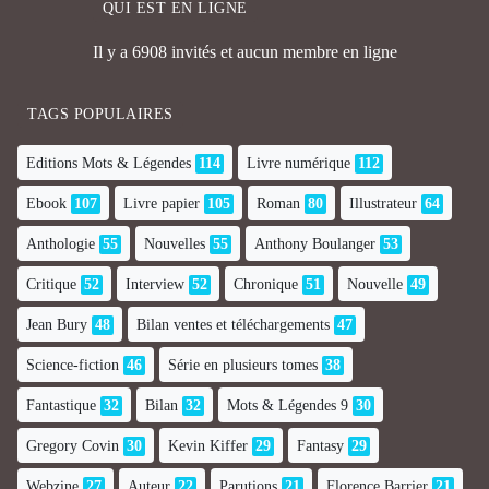
QUI EST EN LIGNE
Il y a 6908 invités et aucun membre en ligne
TAGS POPULAIRES
Editions Mots & Légendes
114
Livre numérique
112
Ebook
107
Livre papier
105
Roman
80
Illustrateur
64
Anthologie
55
Nouvelles
55
Anthony Boulanger
53
Critique
52
Interview
52
Chronique
51
Nouvelle
49
Jean Bury
48
Bilan ventes et téléchargements
47
Science-fiction
46
Série en plusieurs tomes
38
Fantastique
32
Bilan
32
Mots & Légendes 9
30
Gregory Covin
30
Kevin Kiffer
29
Fantasy
29
Webzine
27
Auteur
22
Parutions
21
Florence Barrier
21