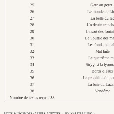
25
Gare au goret 
26
Le monde de Li
27
La belle du la
28
Un destin tranch
29
Le sort des fonta
30
Le Souffle des ma
31
Les fondamental
32
Mal faite
33
Le quatrième m
34
Stryge à la lyonn
35
Bords d’eaux
36
La prophétie du pe
37
La baie du Laza
38
Vendôme
Nombre de textes reçus :
38
MOTS & LÉGENDES : APPELS À TEXTES
BY
KALIOM LUDO