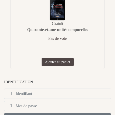
Gratuit
Quarante-et-une unités temporelles
Pas de vote
Ajouter au panier
IDENTIFICATION
Id
Af