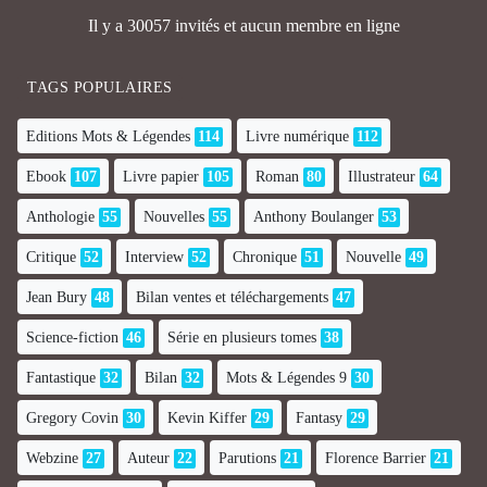
Il y a 30057 invités et aucun membre en ligne
TAGS POPULAIRES
Editions Mots & Légendes
114
Livre numérique
112
Ebook
107
Livre papier
105
Roman
80
Illustrateur
64
Anthologie
55
Nouvelles
55
Anthony Boulanger
53
Critique
52
Interview
52
Chronique
51
Nouvelle
49
Jean Bury
48
Bilan ventes et téléchargements
47
Science-fiction
46
Série en plusieurs tomes
38
Fantastique
32
Bilan
32
Mots & Légendes 9
30
Gregory Covin
30
Kevin Kiffer
29
Fantasy
29
Webzine
27
Auteur
22
Parutions
21
Florence Barrier
21