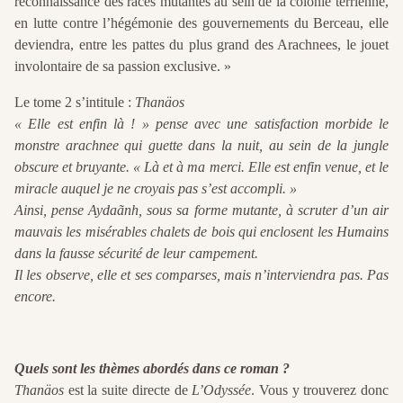
reconnaissance des races mutantes au sein de la colonie terrienne,
en lutte contre l’hégémonie des gouvernements du Berceau, elle
deviendra, entre les pattes du plus grand des Arachnees, le jouet
involontaire de sa passion exclusive. »
Le tome 2 s’intitule :
Thanäos
« Elle est enfin là ! » pense avec une satisfaction morbide le
monstre arachnee qui guette dans la nuit, au sein de la jungle
obscure et bruyante. « Là et à ma merci. Elle est enfin venue, et le
miracle auquel je ne croyais pas s’est accompli. »
Ainsi, pense Aydaãnh, sous sa forme mutante, à scruter d’un air
mauvais les misérables chalets de bois qui enclosent les Humains
dans la fausse sécurité de leur campement.
Il les observe, elle et ses comparses, mais n’interviendra pas. Pas
encore.
Quels sont les thèmes abordés dans ce roman ?
Thanäos
est la suite directe de
L’Odyssée
. Vous y trouverez donc