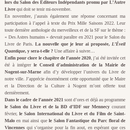
lors du Salon des Éditeurs Indépendants promu par L’Autre
Livre
qui doit se tenir mi-novembre.
En novembre, j’aurais également une réponse concernant ma
participation à l’appel à texte du Prix Mille Saisons 2022. Leur
toute dernière anthologie du merveilleux et de la SF sur le thème :
« Des Astres humains » devrait paraître en 2021 pour le Salon du
Livre de Paris.
La nouvelle que je leur ai proposée,
L’Éveil
Quantique
, y sera-t-elle ?
Une affaire à suivre…
Enfin pour clore le chapitre de l’année 2020
, j’ai été invitée cet
été à intégrer
le Conseil d’administration de la Mairie de
Nogent-sur-Marne
afin d’y développer l’univers du Livre de
notre ville. J’apprécie énormément cette opportunité que le Maire
et la Direction de la Culture à Nogent m’ont offerte tout
dernièrement.
Dans le cadre de l’année 2021
sont d’ores et déjà au programme
le Salon du Livre et de la BD d’IDF sur Mennecy
courant
février,
le Salon International du Livre et du Film de Saint-
Malo
en mai ainsi que
le Salon Fantastique du Parc floral de
Vincennes
qui s’organise pour la fin aout, en espérant que ces