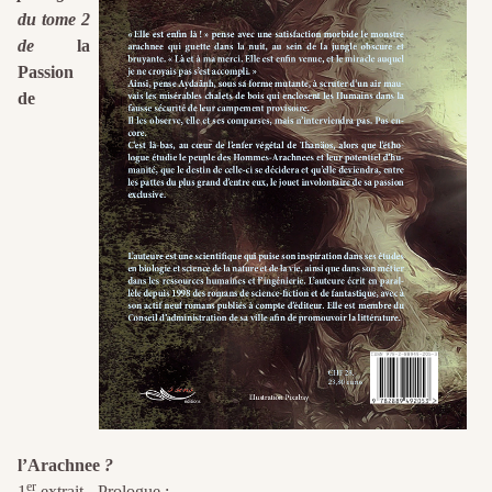
du tome 2
de
la
Passion
de
l’Arachnee
?
er
1
extrait - Prologue :