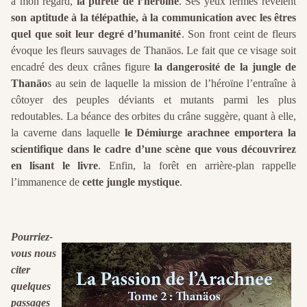
à mon regard,
la pureté de l’héroïne
. Ses yeux fermés révèlent
son aptitude à la télépathie, à la communication avec les êtres
quel que soit leur degré d’humanité
. Son front ceint de fleurs
évoque les fleurs sauvages de Thanäos. Le fait que ce visage soit
encadré des deux crânes figure
la dangerosité de la jungle de
Thanäo
s au sein de laquelle la mission de l’héroïne l’entraîne à
côtoyer des peuples déviants et mutants parmi les plus
redoutables. La béance des orbites du crâne suggère, quant à elle,
la caverne dans laquelle
le Démiurge arachnee emportera la
scientifique dans le cadre d’une scène que vous découvrirez
en lisant le livre
. Enfin, la forêt en arrière-plan rappelle
l’immanence de
cette jungle mystique
.
Pourriez-
vous nous
citer
quelques
passages