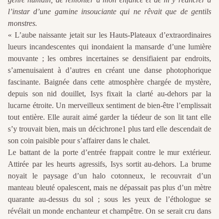
l’instar d’une gamine insouciante qui ne rêvait que de gentils
monstres.
« L’aube naissante jetait sur les Hauts-Plateaux d’extraordinaires
lueurs incandescentes qui inondaient la mansarde d’une lumière
mouvante ; les ombres incertaines se densifiaient par endroits,
s’amenuisaient à d’autres en créant une danse photophorique
fascinante. Baignée dans cette atmosphère chargée de mystère,
depuis son nid douillet, Isys fixait la clarté au-dehors par la
lucarne étroite. Un merveilleux sentiment de bien-être l’emplissait
tout entière. Elle aurait aimé garder la tiédeur de son lit tant elle
s’y trouvait bien, mais un décichrone1 plus tard elle descendait de
son coin paisible pour s’affairer dans le chalet.
Le battant de la porte d’entrée frappait contre le mur extérieur.
Attirée par les heurts agressifs, Isys sortit au-dehors. La brume
noyait le paysage d’un halo cotonneux, le recouvrait d’un
manteau bleuté opalescent, mais ne dépassait pas plus d’un mètre
quarante au-dessus du sol ; sous les yeux de l’éthologue se
révélait un monde enchanteur et champêtre. On se serait cru dans