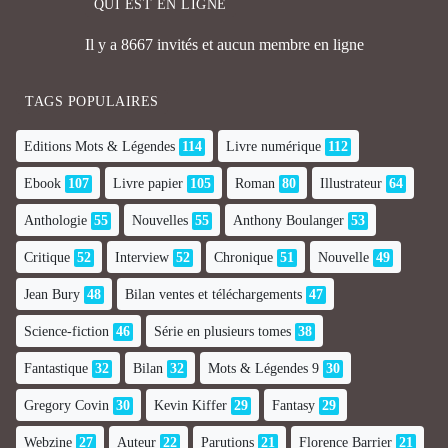
QUI EST EN LIGNE
Il y a 8667 invités et aucun membre en ligne
TAGS POPULAIRES
Editions Mots & Légendes
114
Livre numérique
112
Ebook
107
Livre papier
105
Roman
80
Illustrateur
64
Anthologie
55
Nouvelles
55
Anthony Boulanger
53
Critique
52
Interview
52
Chronique
51
Nouvelle
49
Jean Bury
48
Bilan ventes et téléchargements
47
Science-fiction
46
Série en plusieurs tomes
38
Fantastique
32
Bilan
32
Mots & Légendes 9
30
Gregory Covin
30
Kevin Kiffer
29
Fantasy
29
Webzine
27
Auteur
22
Parutions
21
Florence Barrier
21