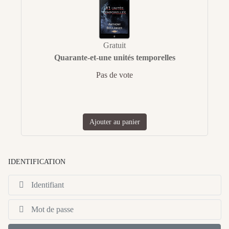
Gratuit
Quarante-et-une unités temporelles
Pas de vote
Ajouter au panier
IDENTIFICATION
Id
Af