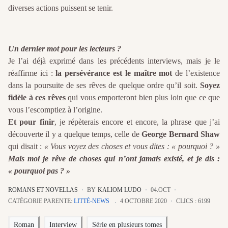
diverses actions puissent se tenir.
Un dernier mot pour les lecteurs ?
Je l’ai déjà exprimé dans les précédents interviews, mais je le
réaffirme ici :
la persévérance est le maître mot
de l’existence
dans la poursuite de ses rêves de quelque ordre qu’il soit.
Soyez
fidèle à ces rêves
qui vous emporteront bien plus loin que ce que
vous l’escomptiez à l’origine.
Et pour finir
, je répèterais encore et encore, la phrase que j’ai
découverte il y a quelque temps, celle de
George Bernard Shaw
qui disait :
« Vous voyez des choses et vous dites : « pourquoi ? »
Mais moi je rêve de choses qui n’ont jamais existé, et je dis :
« pourquoi pas ? »
ROMANS ET NOVELLAS
BY
KALIOM LUDO
04.OCT
CATÉGORIE PARENTE:
LITTÉ-NEWS
4 OCTOBRE 2020
CLICS : 6199
Roman
Interview
Série en plusieurs tomes