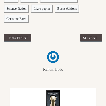
Science-fiction
Livre papier
5 sens éditions
Christine Barsi
ARTICLE PRÉCÉDENT : [ROMAN] "LES DÉVIANTS SACRÉS TOME
ARTICLE SUIV
PRÉCÉDENT
SUIVANT
Kaliom Ludo