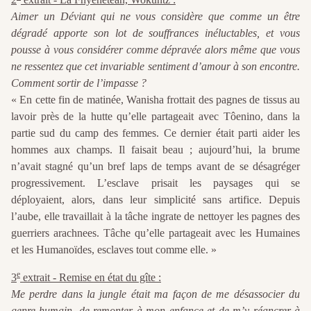
Aimer un Déviant qui ne vous considère que comme un être
dégradé apporte son lot de souffrances inéluctables, et vous
pousse à vous considérer comme dépravée alors même que vous
ne ressentez que cet invariable sentiment d’amour à son encontre.
Comment sortir de l’impasse ?
« En cette fin de matinée, Wanisha frottait des pagnes de tissus au
lavoir près de la hutte qu’elle partageait avec Tôenino, dans la
partie sud du camp des femmes. Ce dernier était parti aider les
hommes aux champs. Il faisait beau ; aujourd’hui, la brume
n’avait stagné qu’un bref laps de temps avant de se désagréger
progressivement. L’esclave prisait les paysages qui se
déployaient, alors, dans leur simplicité sans artifice. Depuis
l’aube, elle travaillait à la tâche ingrate de nettoyer les pagnes des
guerriers arachnees. Tâche qu’elle partageait avec les Humaines
et les Humanoïdes, esclaves tout comme elle. »
e
3
extrait - Remise en état du gîte :
Me perdre dans la jungle était ma façon de me désassocier du
genre humain, de remonter à mon enfance et de m’y réancrer à