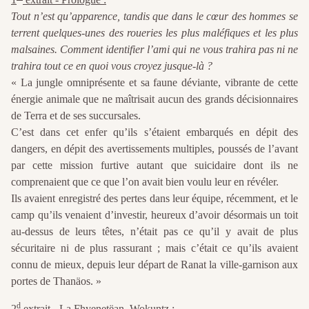
Tout n’est qu’apparence, tandis que dans le cœur des hommes se
terrent quelques-unes des roueries les plus maléfiques et les plus
malsaines. Comment identifier l’ami qui ne vous trahira pas ni ne
trahira tout ce en quoi vous croyez jusque-là ?
« La jungle omniprésente et sa faune déviante, vibrante de cette
énergie animale que ne maîtrisait aucun des grands décisionnaires
de Terra et de ses succursales.
C’est dans cet enfer qu’ils s’étaient embarqués en dépit des
dangers, en dépit des avertissements multiples, poussés de l’avant
par cette mission furtive autant que suicidaire dont ils ne
comprenaient que ce que l’on avait bien voulu leur en révéler.
Ils avaient enregistré des pertes dans leur équipe, récemment, et le
camp qu’ils venaient d’investir, heureux d’avoir désormais un toit
au-dessus de leurs têtes, n’était pas ce qu’il y avait de plus
sécuritaire ni de plus rassurant ; mais c’était ce qu’ils avaient
connu de mieux, depuis leur départ de Ranat la ville-garnison aux
portes de Thanäos. »
d
2
extrait - La Fhyenetëan, Wokuntz :