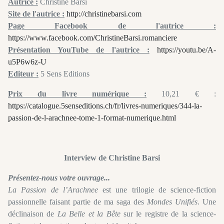
Autrice :
Christine Barsi
Site de l'autrice :
http://christinebarsi.com
Page Facebook de l'autrice :
https://www.facebook.com/ChristineBarsi.romanciere
Présentation YouTube de l'autrice :
https://youtu.be/A-
u5P6w6z-U
Editeur :
5 Sens Editions
Prix du livre numérique :
10,21 € :
https://catalogue.5senseditions.ch/fr/livres-numeriques/344-la-
passion-de-l-arachnee-tome-1-format-numerique.html
Interview de Christine Barsi
Présentez-nous votre ouvrage...
La Passion de l’Arachnee
est une trilogie de science-fiction
passionnelle faisant partie de ma saga des
Mondes Unifiés
. Une
déclinaison de
La Belle et la Bête
sur le registre de la science-