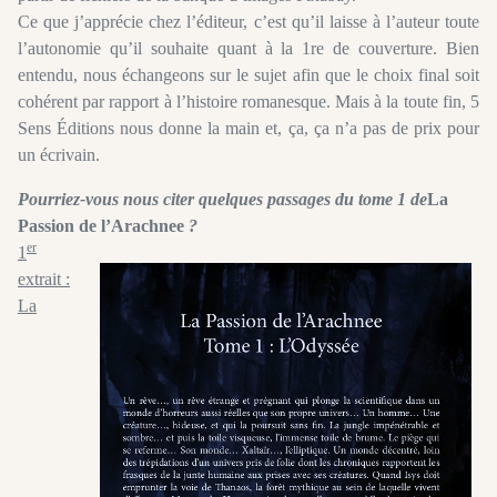
Ce que j’apprécie chez l’éditeur, c’est qu’il laisse à l’auteur toute
l’autonomie qu’il souhaite quant à la 1re de couverture. Bien
entendu, nous échangeons sur le sujet afin que le choix final soit
cohérent par rapport à l’histoire romanesque. Mais à la toute fin, 5
Sens Éditions nous donne la main et, ça, ça n’a pas de prix pour
un écrivain.
Pourriez-vous nous citer quelques passages du tome 1 de
La
Passion de l’Arachnee
?
er
1
extrait :
La