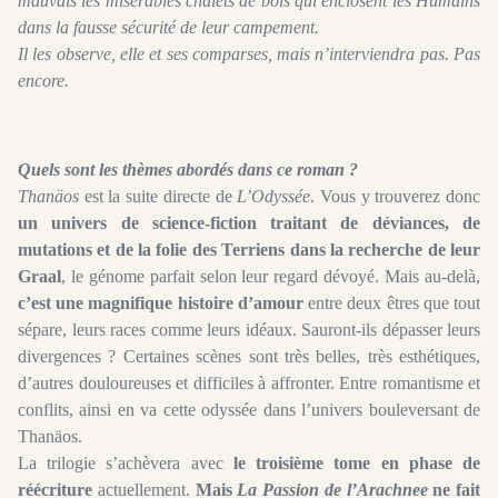
mauvais les misérables chalets de bois qui enclosent les Humains
dans la fausse sécurité de leur campement.
Il les observe, elle et ses comparses, mais n’interviendra pas. Pas
encore.
Quels sont les thèmes abordés dans ce roman ?
Thanäos
est la suite directe de
L’Odyssée
. Vous y trouverez donc
un univers de science-fiction traitant de déviances, de
mutations et de la folie des Terriens dans la recherche de leur
Graal
, le génome parfait selon leur regard dévoyé. Mais au-delà,
c’est une magnifique histoire d’amour
entre deux êtres que tout
sépare, leurs races comme leurs idéaux. Sauront-ils dépasser leurs
divergences ? Certaines scènes sont très belles, très esthétiques,
d’autres douloureuses et difficiles à affronter. Entre romantisme et
conflits, ainsi en va cette odyssée dans l’univers bouleversant de
Thanäos.
La trilogie s’achèvera avec
le troisième tome en phase de
réécriture
actuellement.
Mais
La Passion de l’Arachnee
ne fait