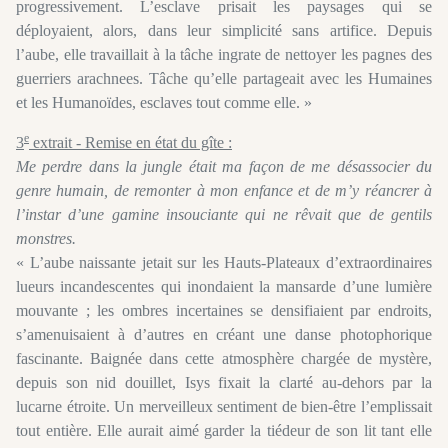
progressivement. L’esclave prisait les paysages qui se
déployaient, alors, dans leur simplicité sans artifice. Depuis
l’aube, elle travaillait à la tâche ingrate de nettoyer les pagnes des
guerriers arachnees. Tâche qu’elle partageait avec les Humaines
et les Humanoïdes, esclaves tout comme elle. »
e
3
extrait - Remise en état du gîte :
Me perdre dans la jungle était ma façon de me désassocier du
genre humain, de remonter à mon enfance et de m’y réancrer à
l’instar d’une gamine insouciante qui ne rêvait que de gentils
monstres.
« L’aube naissante jetait sur les Hauts-Plateaux d’extraordinaires
lueurs incandescentes qui inondaient la mansarde d’une lumière
mouvante ; les ombres incertaines se densifiaient par endroits,
s’amenuisaient à d’autres en créant une danse photophorique
fascinante. Baignée dans cette atmosphère chargée de mystère,
depuis son nid douillet, Isys fixait la clarté au-dehors par la
lucarne étroite. Un merveilleux sentiment de bien-être l’emplissait
tout entière. Elle aurait aimé garder la tiédeur de son lit tant elle