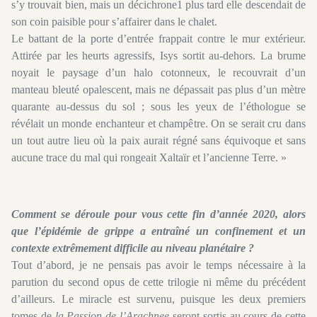
s’y trouvait bien, mais un décichrone1 plus tard elle descendait de
son coin paisible pour s’affairer dans le chalet.
Le battant de la porte d’entrée frappait contre le mur extérieur.
Attirée par les heurts agressifs, Isys sortit au-dehors. La brume
noyait le paysage d’un halo cotonneux, le recouvrait d’un
manteau bleuté opalescent, mais ne dépassait pas plus d’un mètre
quarante au-dessus du sol ; sous les yeux de l’éthologue se
révélait un monde enchanteur et champêtre. On se serait cru dans
un tout autre lieu où la paix aurait régné sans équivoque et sans
aucune trace du mal qui rongeait Xaltaïr et l’ancienne Terre. »
Comment se déroule pour vous cette fin d’année 2020, alors
que l’épidémie de grippe a entraîné un confinement et un
contexte extrêmement difficile au niveau planétaire ?
Tout d’abord, je ne pensais pas avoir le temps nécessaire à la
parution du second opus de cette trilogie ni même du précédent
d’ailleurs. Le miracle est survenu, puisque les deux premiers
tomes de
la Passion de l’Arachnee
seront sortis au cours de cette