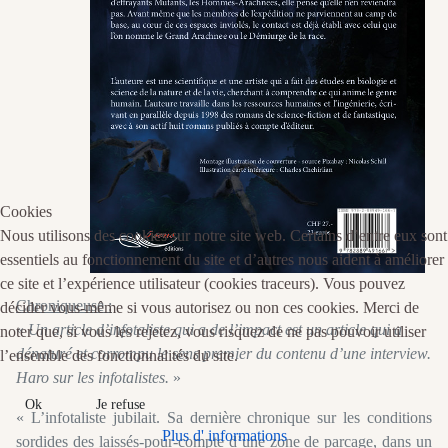
Cookies
Nous utilisons des cookies sur notre site web. Certains d’entre eux sont
essentiels au fonctionnement du site et d’autres nous aident à améliorer
ce site et l’expérience utilisateur (cookies traceurs). Vous pouvez
Chroniqueuse :
décider vous-même si vous autorisez ou non ces cookies. Merci de
«
Un article d’infotaliste qui a de l’impact est un article qui a
noter que, si vous les rejetez, vous risquez de ne pas pouvoir utiliser
dénaturé et corrompu le sens premier du contenu d’une interview.
l’ensemble des fonctionnalités du site.
Haro sur les infotalistes.
»
Ok
Je refuse
« L’infotaliste jubilait. Sa dernière chronique sur les conditions
Plus d' informations
sordides des laissés-pour-compte d’une zone de parcage, dans un