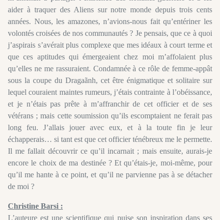
aider à traquer des Aliens sur notre monde depuis trois cents
années. Nous, les amazones, n’avions-nous fait qu’entériner les
volontés croisées de nos communautés ? Je pensais, que ce à quoi
j’aspirais s’avérait plus complexe que mes idéaux à court terme et
que ces aptitudes qui émergeaient chez moi m’affolaient plus
qu’elles ne me rassuraient. Condamnée à ce rôle de femme-appât
sous la coupe du Dragaãnh, cet être énigmatique et solitaire sur
lequel couraient maintes rumeurs, j’étais contrainte à l’obéissance,
et je n’étais pas prête à m’affranchir de cet officier et de ses
vétérans ; mais cette soumission qu’ils escomptaient ne ferait pas
long feu. J’allais jouer avec eux, et à la toute fin je leur
échapperais… si tant est que cet officier ténébreux me le permette.
Il me fallait découvrir ce qu’il incarnait ; mais ensuite, aurais-je
encore le choix de ma destinée ? Et qu’étais-je, moi-même, pour
qu’il me hante à ce point, et qu’il ne parvienne pas à se détacher
de moi ?
Christine Barsi :
L’auteure est une scientifique qui puise son inspiration dans ses