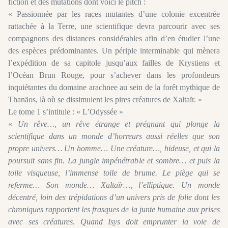
fiction et des mutations dont voici le pitch :
« Passionnée par les races mutantes d’une colonie excentrée
rattachée à la Terre, une scientifique devra parcourir avec ses
compagnons des distances considérables afin d’en étudier l’une
des espèces prédominantes. Un périple interminable qui mènera
l’expédition de sa capitole jusqu’aux failles de Krystiens et
l’Océan Brun Rouge, pour s’achever dans les profondeurs
inquiétantes du domaine arachnee au sein de la forêt mythique de
Thanäos, là où se dissimulent les pires créatures de Xaltaïr. »
Le tome 1 s’intitule : « L’Odyssée »
«
Un rêve…, un rêve étrange et prégnant qui plonge la
scientifique dans un monde d’horreurs aussi réelles que son
propre univers… Un homme… Une créature…, hideuse, et qui la
poursuit sans fin. La jungle impénétrable et sombre… et puis la
toile visqueuse, l’immense toile de brume. Le piège qui se
referme… Son monde… Xaltaïr…, l’elliptique. Un monde
décentré, loin des trépidations d’un univers pris de folie dont les
chroniques rapportent les frasques de la junte humaine aux prises
avec ses créatures. Quand Isys doit emprunter la voie de