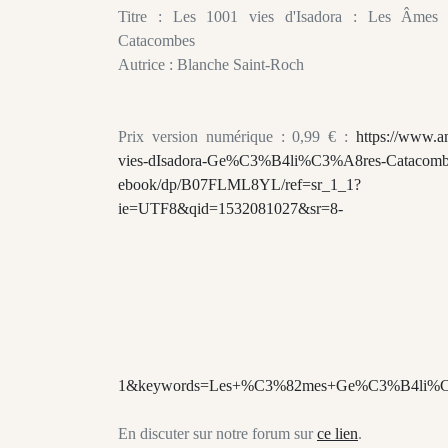
Titre : Les 1001 vies d'Isadora : Les Âmes 
Catacombes
Autrice : Blanche Saint-Roch
Prix version numérique : 0,99 € :
https://www.a
vies-dIsadora-Ge%C3%B4li%C3%A8res-Catacomb
ebook/dp/B07FLML8YL/ref=sr_1_1?
ie=UTF8&qid=1532081027&sr=8-
1&keywords=Les+%C3%82mes+Ge%C3%B4li%C3
En discuter sur notre forum sur
ce lien
.