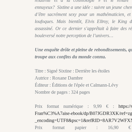
relativité et à la cosmologie » et le rendre
ennuyeux? Sixtine a une idée : suivre un jeune cher
d’être sacrément sexy pour un mathématicien, et 
loufoques. Mais bientôt, Elvis Ellroy, le King d
assassiné. Or ce dernier s’apprêtait à faire des r
bouleversé notre perception de l’univers…
Une enquête drôle et pleine de rebondissements, qu
troupe aux confins du monde connu.
Titre : Signé Sixtine : Derrière les étoiles
Autrice : Roxane Dambre
Éditeur : Éditions de l'épée et Calmann-Lévy
Nombre de pages : 324 pages
Prix format numérique : 9,99 € :
https:
Fran%C3%A7aise-ebook/dp/B07JGDR3XK/ref=zg
_encoding=UTF8&psc=1&refRID=8AR7V2W
Prix format papier : 16,