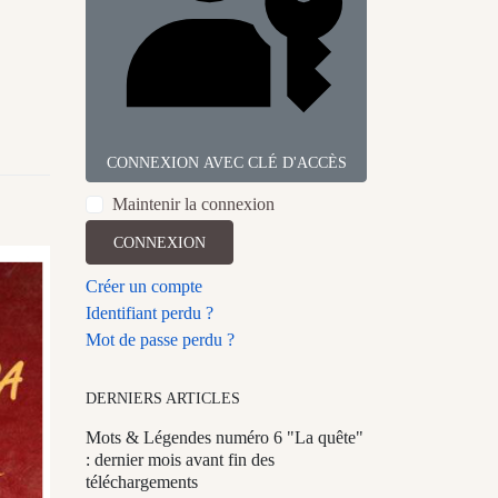
CONNEXION AVEC CLÉ D'ACCÈS
Maintenir la connexion
CONNEXION
Créer un compte
Identifiant perdu ?
Mot de passe perdu ?
DERNIERS ARTICLES
Mots & Légendes numéro 6 "La quête"
: dernier mois avant fin des
téléchargements