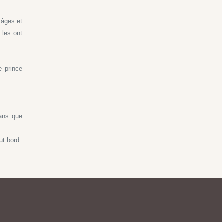
 âges et
 les ont
e prince
sans que
ut bord.