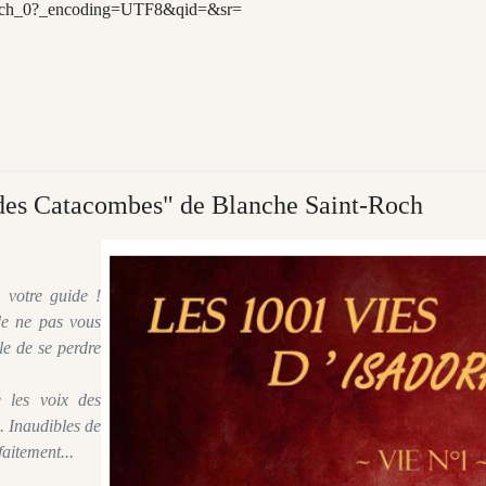
tch_0?_encoding=UTF8&qid=&sr=
des Catacombes" de Blanche Saint-Roch
 votre guide !
de ne pas vous
ile de se perdre
 les voix des
. Inaudibles de
faitement...