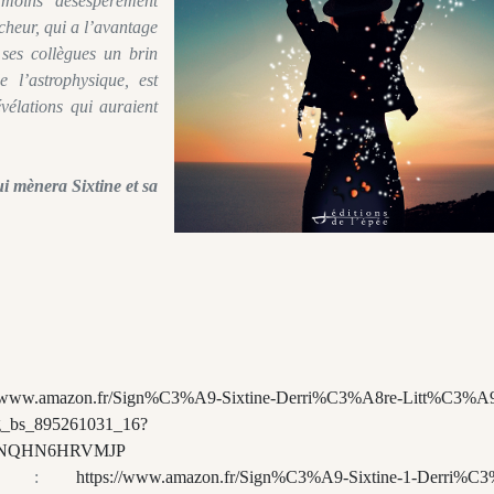
 moins désespérément
cheur, qui a l’avantage
ses collègues un brin
e l’astrophysique, est
évélations qui auraient
i mènera Sixtine et sa
//www.amazon.fr/Sign%C3%A9-Sixtine-Derri%C3%A8re-Litt%C3%A9
_bs_895261031_16?
FXNQHN6HRVMJP
90 € :
https://www.amazon.fr/Sign%C3%A9-Sixtine-1-Derri%C