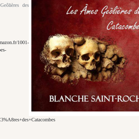
Geôlières des
mazon.fr/1001-
es-
%A8res+des+Catacombes