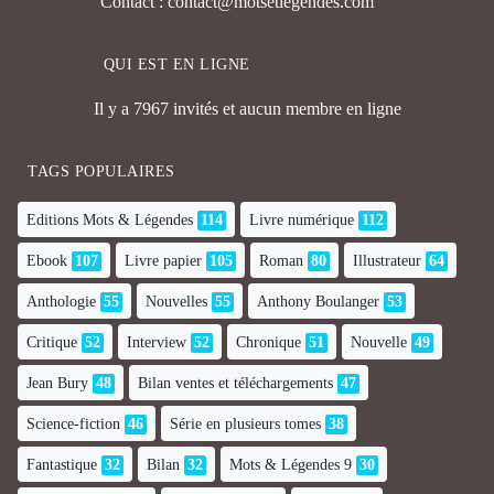
Contact : contact@motsetlegendes.com
QUI EST EN LIGNE
Il y a 7967 invités et aucun membre en ligne
TAGS POPULAIRES
Editions Mots & Légendes
114
Livre numérique
112
Ebook
107
Livre papier
105
Roman
80
Illustrateur
64
Anthologie
55
Nouvelles
55
Anthony Boulanger
53
Critique
52
Interview
52
Chronique
51
Nouvelle
49
Jean Bury
48
Bilan ventes et téléchargements
47
Science-fiction
46
Série en plusieurs tomes
38
Fantastique
32
Bilan
32
Mots & Légendes 9
30