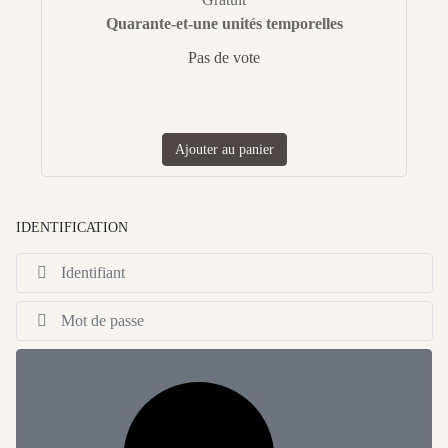
Quarante-et-une unités temporelles
Pas de vote
Ajouter au panier
IDENTIFICATION
Id
Af