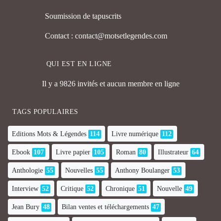
Soumission de tapuscrits
Contact : contact@motsetlegendes.com
QUI EST EN LIGNE
Il y a 9826 invités et aucun membre en ligne
TAGS POPULAIRES
Editions Mots & Légendes
114
Livre numérique
112
Ebook
107
Livre papier
105
Roman
80
Illustrateur
64
Anthologie
55
Nouvelles
55
Anthony Boulanger
53
Interview
52
Critique
52
Chronique
51
Nouvelle
49
Jean Bury
48
Bilan ventes et téléchargements
47