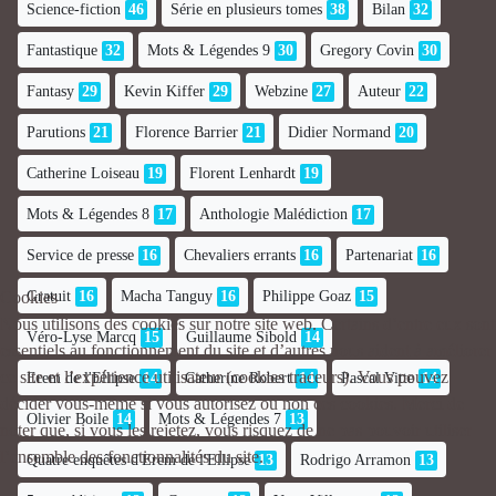
Science-fiction
46
Série en plusieurs tomes
38
Bilan
32
Fantastique
32
Mots & Légendes 9
30
Gregory Covin
30
Fantasy
29
Kevin Kiffer
29
Webzine
27
Auteur
22
Parutions
21
Florence Barrier
21
Didier Normand
20
Catherine Loiseau
19
Florent Lenhardt
19
Mots & Légendes 8
17
Anthologie Malédiction
17
Service de presse
16
Chevaliers errants
16
Partenariat
16
Gratuit
16
Macha Tanguy
16
Philippe Goaz
15
Cookies
Nous utilisons des cookies sur notre site web. Certains d’entre eux sont
Véro-Lyse Marcq
15
Guillaume Sibold
14
essentiels au fonctionnement du site et d’autres nous aident à améliorer
ce site et l’expérience utilisateur (cookies traceurs). Vous pouvez
Erem de l'Ellipse
14
Catherine Robert
14
Pascal Vitte
14
décider vous-même si vous autorisez ou non ces cookies. Merci de
Olivier Boile
14
Mots & Légendes 7
13
noter que, si vous les rejetez, vous risquez de ne pas pouvoir utiliser
l’ensemble des fonctionnalités du site.
Quatre enquêtes d'Erem de l'Ellipse
13
Rodrigo Arramon
13