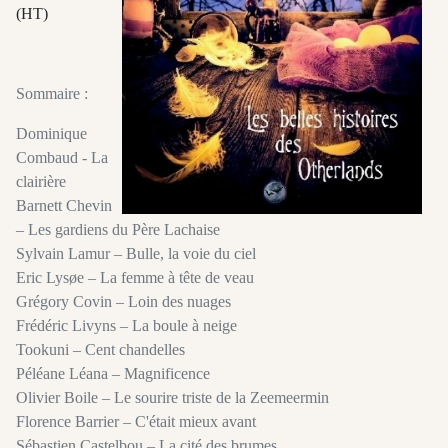
(HT)
Sommaire :
Dominique
Combaud - La
clairière
Barnett Chevin
– Les gardiens du Père Lachaise
Sylvain Lamur – Bulle, la voie du ciel
Eric Lysøe – La femme à tête de veau
Grégory Covin – Loin des nuages
Frédéric Livyns – La boule à neige
Tookuni – Cent chandelles
Péléane Léana – Magnificence
Olivier Boile – Le sourire triste de la Zeemeermin
Florence Barrier – C'était mieux avant
Sébastien Castelbou – La cité des brumes