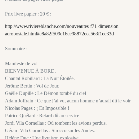
Prix livre papier : 20 € :
http://www.riviereblanche.com/nouveautes-f71-dimension-
aeropostale.html#c8a82f509e16ce98872eca563f1ee33d
Sommaire :
Manifeste de vol
BIENVENUE À BORD.
Chantal Robillard : La Nuit Étoilée.
Jérôme Bertin : Vol de Jour.
Gaëlle Dupille : Le Démon tombé du ciel
Adam Joffrain : Ce que j’ai vu, aucun homme n’aurait dû le voir
Nicolas Pages : ¡ Es Impossible !
Patrice Quélard : Retard dû au service.
Jordi Vila Cornellas : Où tombent les avions perdus.
Gérard Vila Cornellas : Sirocco sur les Andes.
Hélène Duc : Une livraison explosive.