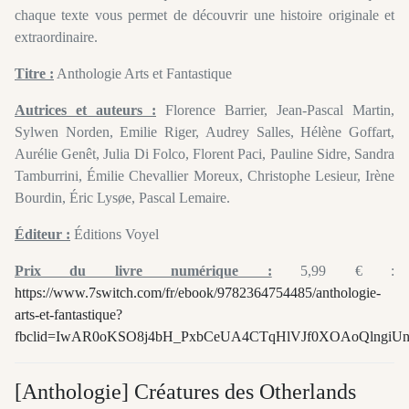
chaque texte vous permet de découvrir une histoire originale et
extraordinaire.
Titre :
Anthologie Arts et Fantastique
Autrices et auteurs :
Florence Barrier, Jean-Pascal Martin,
Sylwen Norden, Emilie Riger, Audrey Salles, Hélène Goffart,
Aurélie Genêt, Julia Di Folco, Florent Paci, Pauline Sidre, Sandra
Tamburrini, Émilie Chevallier Moreux, Christophe Lesieur, Irène
Bourdin, Éric Lysøe, Pascal Lemaire.
Éditeur :
Éditions Voyel
Prix du livre numérique :
5,99 € :
https://www.7switch.com/fr/ebook/9782364754485/anthologie-
arts-et-fantastique?
fbclid=IwAR0oKSO8j4bH_PxbCeUA4CTqHlVJf0XOAoQlngiUn
[Anthologie] Créatures des Otherlands