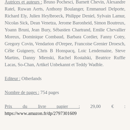
Autrices et auteurs :
Bruno Pochesci, Barnett Chevin, Alexandre
Ratel, Ruwan Aerts, Anthony Boulanger, Emmanuel Delporte,
Richard Ely, Julien Heylbroeck, Philippe Deniel, Sylvain Lamur,
Nicolas Sick, Dean Venetza, Jerome Baronheid, Simon Boutreux,
Yoann Bruni, Jean Bury, Sébastien Chartrand, Emilie Chevallier
Moreux, Dominique Combaud, Barbara Cordier, Fanny Cotry,
Gregory Covin, Vendarion d'Orepee, Francoise Grenier Droesch,
Célie Guignery, Chris B Honspacq, Loic Lendemaine, Steve
Martins, Danny Mienski, Rachel Rostalski, Beatrice Ruffie
Lacas, So-Chan, Artikel Unbekannt et Teddy Wadble.
Editeur :
Otherlands
Nombre de pages :
754 pages
Prix du livre papier :
29,00 € :
https://www.amazon.fr/dp/2797301609