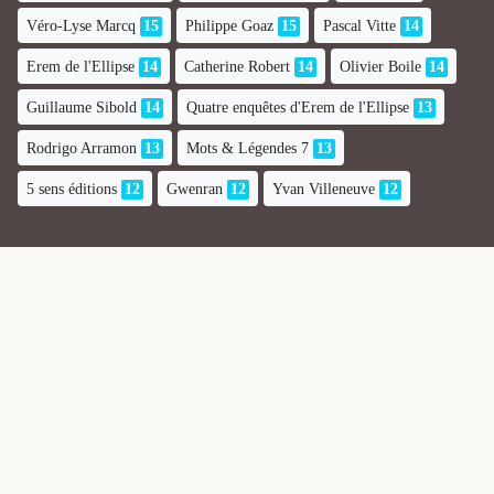
Véro-Lyse Marcq
15
Philippe Goaz
15
Pascal Vitte
14
Erem de l'Ellipse
14
Catherine Robert
14
Olivier Boile
14
Guillaume Sibold
14
Quatre enquêtes d'Erem de l'Ellipse
13
Rodrigo Arramon
13
Mots & Légendes 7
13
5 sens éditions
12
Gwenran
12
Yvan Villeneuve
12