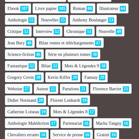
Ebook
107
Livre papier
105
Roman
80
Illustrateur
64
Anthologie
55
Nouvelles
55
Anthony Boulanger
53
Critique
52
Interview
52
Chronique
51
Nouvelle
49
Jean Bury
48
Bilan ventes et téléchargements
47
Science-fiction
46
Série en plusieurs tomes
38
Fantastique
32
Bilan
32
Mots & Légendes 9
30
Gregory Covin
30
Kevin Kiffer
29
Fantasy
29
Webzine
27
Auteur
22
Parutions
21
Florence Barrier
21
Didier Normand
20
Florent Lenhardt
19
Catherine Loiseau
19
Mots & Légendes 8
17
Anthologie Malédiction
17
Partenariat
16
Macha Tanguy
16
Chevaliers errants
16
Service de presse
16
Gratuit
16