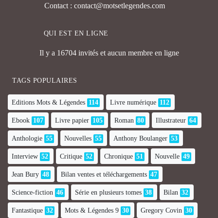
Contact : contact@motsetlegendes.com
QUI EST EN LIGNE
Il y a 16704 invités et aucun membre en ligne
TAGS POPULAIRES
Editions Mots & Légendes
114
Livre numérique
112
Ebook
107
Livre papier
105
Roman
80
Illustrateur
64
Anthologie
55
Nouvelles
55
Anthony Boulanger
53
Interview
52
Critique
52
Chronique
51
Nouvelle
49
Jean Bury
48
Bilan ventes et téléchargements
47
Science-fiction
46
Série en plusieurs tomes
38
Bilan
32
Fantastique
32
Mots & Légendes 9
30
Gregory Covin
30