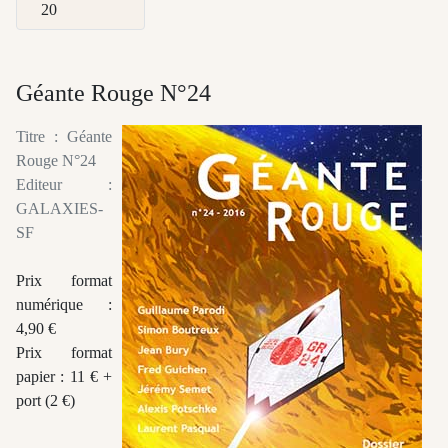
Afficher #
Géante Rouge N°24
Titre : Géante
Rouge N°24
Editeur :
GALAXIES-
SF
Prix format
numérique :
4,90 €
Prix format
papier : 11 € +
port (2 €)