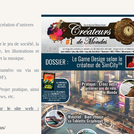
création d’univers
 le jeu de société, la
 les illustrations et
et la musique.
numéro ou via un
DF).
ojet pratique, ainsi
ews, etc.
ur le site web :
us/