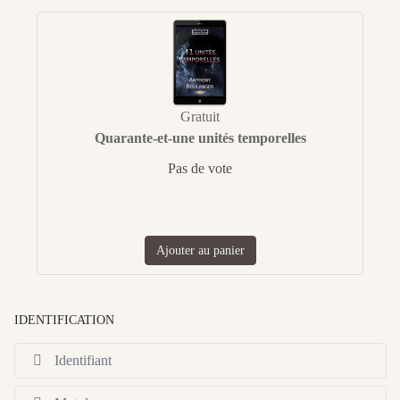
Gratuit
Quarante-et-une unités temporelles
Pas de vote
Ajouter au panier
IDENTIFICATION
Id
Af