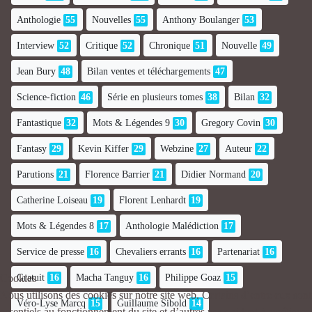
Anthologie
55
Nouvelles
55
Anthony Boulanger
53
Interview
52
Critique
52
Chronique
51
Nouvelle
49
Jean Bury
48
Bilan ventes et téléchargements
47
Science-fiction
46
Série en plusieurs tomes
38
Bilan
32
Fantastique
32
Mots & Légendes 9
30
Gregory Covin
30
Fantasy
29
Kevin Kiffer
29
Webzine
27
Auteur
22
Parutions
21
Florence Barrier
21
Didier Normand
20
Catherine Loiseau
19
Florent Lenhardt
19
Mots & Légendes 8
17
Anthologie Malédiction
17
Service de presse
16
Chevaliers errants
16
Partenariat
16
Gratuit
16
Macha Tanguy
16
Philippe Goaz
15
Cookies
Nous utilisons des cookies sur notre site web. Certains d’entre eux sont
Véro-Lyse Marcq
15
Guillaume Sibold
14
essentiels au fonctionnement du site et d’autres nous aident à améliorer