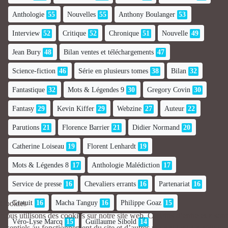
Anthologie
55
Nouvelles
55
Anthony Boulanger
53
Interview
52
Critique
52
Chronique
51
Nouvelle
49
Jean Bury
48
Bilan ventes et téléchargements
47
Science-fiction
46
Série en plusieurs tomes
38
Bilan
32
Fantastique
32
Mots & Légendes 9
30
Gregory Covin
30
Fantasy
29
Kevin Kiffer
29
Webzine
27
Auteur
22
Parutions
21
Florence Barrier
21
Didier Normand
20
Catherine Loiseau
19
Florent Lenhardt
19
Mots & Légendes 8
17
Anthologie Malédiction
17
Service de presse
16
Chevaliers errants
16
Partenariat
16
Gratuit
16
Macha Tanguy
16
Philippe Goaz
15
Cookies
Nous utilisons des cookies sur notre site web. Certains d’entre eux sont
Véro-Lyse Marcq
15
Guillaume Sibold
14
essentiels au fonctionnement du site et d’autres nous aident à améliorer