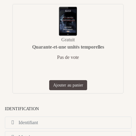
Gratuit
Quarante-et-une unités temporelles
Pas de vote
Ajouter au panier
IDENTIFICATION
Id
Af