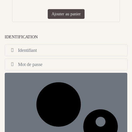
Ajouter au panier
IDENTIFICATION
Id
Af