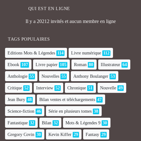
QUI EST EN LIGNE
Il y a 20212 invités et aucun membre en ligne
TAGS POPULAIRES
Editions Mots & Légendes
114
Livre numérique
112
Ebook
107
Livre papier
105
Roman
80
Illustrateur
64
Anthologie
55
Nouvelles
55
Anthony Boulanger
53
Critique
52
Interview
52
Chronique
51
Nouvelle
49
Jean Bury
48
Bilan ventes et téléchargements
47
Science-fiction
46
Série en plusieurs tomes
38
Fantastique
32
Bilan
32
Mots & Légendes 9
30
Gregory Covin
30
Kevin Kiffer
29
Fantasy
29