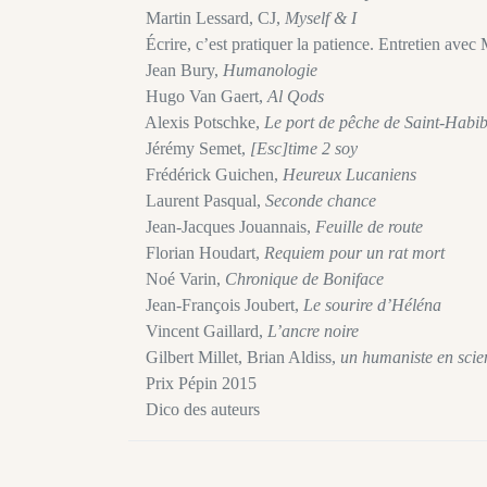
Martin Lessard, CJ,
Myself & I
Écrire, c’est pratiquer la patience. Entretien avec
Jean Bury,
Humanologie
Hugo Van Gaert,
Al Qods
Alexis Potschke,
Le port de pêche de Saint-Habi
Jérémy Semet,
[Esc]time 2 soy
Frédérick Guichen,
Heureux Lucaniens
Laurent Pasqual,
Seconde chance
Jean-Jacques Jouannais,
Feuille de route
Florian Houdart,
Requiem pour un rat mort
Noé Varin,
Chronique de Boniface
Jean-François Joubert,
Le sourire d’Héléna
Vincent Gaillard,
L’ancre noire
Gilbert Millet, Brian Aldiss,
un humaniste en scien
Prix Pépin 2015
Dico des auteurs