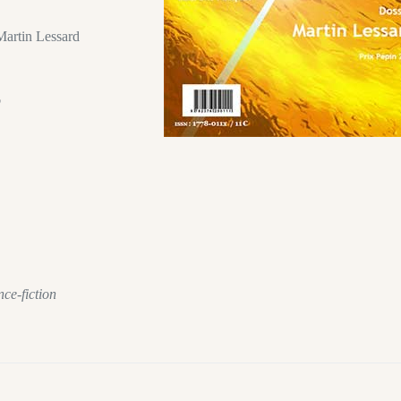
 Martin Lessard
b
ce-fiction